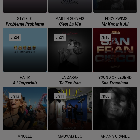
STYLETO
MARTIN SOLVEIG
TEDDY SWIMS
Probleme Probleme
C'est La Vie
Mr Know It All
7h24
7h24
7h21
7h21
7h18
7h18
HATIK
LA ZARRA
SOUND OF LEGEND
A L'imparfait
Tu T'en Iras
San Francisco
7h13
7h13
7h11
7h11
7h08
7h08
ANGELE
MAUVAIS DJO
ARIANA GRANDE