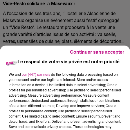
Vide-Resto solidaire à Masevaux :
À l’occasion de ses trois ans, l’Hostellerie Alsacienne de
Masevaux organise un événement aussi festif qu’engagé :
un “Vide Resto”. Le restaurant proposera à la vente une
grande variété d’articles issus de son activité : vaisselle,
verres, ustensiles de cuisine, plats, éléments de décoration…
Le tout à prix attractifs pour donner une seconde vie à du
Continuer sans accepter
matériel de qualité. Les bénéfices seront reversés à “La Terre
Le respect de votre vie privée est notre priorité
de Noé”, Espace de Vie Sociale (EVS) situé à Masevaux, qui
œuvre au quotidien pour renforcer le lien social et soutenir
We and
our (447) partners
do the following data processing based on
les initiatives locales.
C’est ouvert à tous.
your consent and/or our legitimate interest: Store and/or access
information on a device; Use limited data to select advertising; Create
📅 : Mercredi 03 et jeudi 04 juin de 10 à 18h
profiles for personalised advertising; Use profiles to select personalised
advertising; Measure advertising performance; Measure content
📍 : Hostellerie Alsacienne de Masevaux
performance; Understand audiences through statistics or combinations
of data from different sources; Develop and improve services; Create
profiles to personalise content; Use profiles to select personalised
content; Use limited data to select content; Ensure security, prevent and
detect fraud, and fix errors; Deliver and present advertising and content;
Le Carrousel Jules Verne a repris sa place à Huningue :
Save and communicate privacy choices. These technologies may