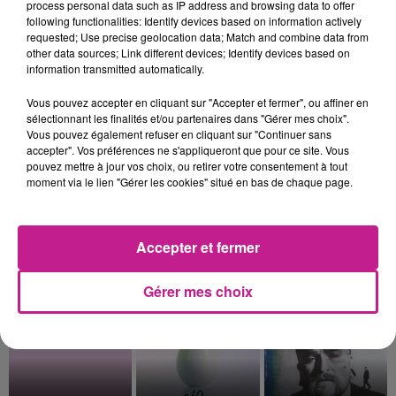
process personal data such as IP address and browsing data to offer
Ce Carrousel Jules Verne est à nouveau installé sur la Place
following functionalities: Identify devices based on information actively
Abbatucci à Huningue et sera accessible pendant la saison
requested; Use precise geolocation data; Match and combine data from
estivale. C'est un manège de style rétro inspiré de l'univers de
other data sources; Link different devices; Identify devices based on
information transmitted automatically.
l’écrivain Jules Verne avec des montures originales (sous-
marin, animaux fantastiques, véhicules d'époque, etc.), qui
Vous pouvez accepter en cliquant sur "Accepter et fermer", ou affiner en
plaît autant aux enfants qu'aux adultes. Ce carrousel est
sélectionnant les finalités et/ou partenaires dans "Gérer mes choix".
Vous pouvez également refuser en cliquant sur "Continuer sans
devenu un véritable élément d'animation du centre-ville. La
accepter". Vos préférences ne s'appliqueront que pour ce site. Vous
Ville de Huningue le présente comme une attraction destinée
pouvez mettre à jour vos choix, ou retirer votre consentement à tout
à créer un lieu de rencontre convivial pour les familles.
moment via le lien "Gérer les cookies" situé en bas de chaque page.
📅 : Tous les jours jusqu'au 30 septembre de 10 à 19h
📍 : Place Abbatuci à Huningue
Accepter et fermer
TITRES DIFFUSÉS
Voir plus
Gérer mes choix
7h35
7h35
7h31
7h31
7h28
7h28