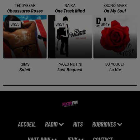
TEDDYBEAR
NAIKA
BRUNO MARS
Chaussures Roses
One Track Mind
On My Soul
3h55
3h55
3h51
3h51
3h49
3h49
GIMS
PAOLO NUTINI
DJ YOUCEF
Soleil
Last Request
La Vie
ACCUEIL
RADIO
HITS
RUBRIQUES
HAUT-RHIN
JEUX
CONTACT