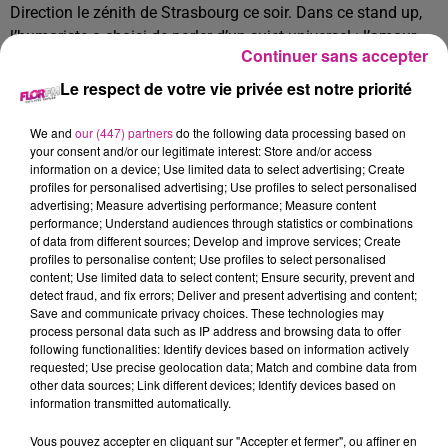
Direction le zénith de Strasbourg ce soir.
Dans ce stand up,
l’humoriste a choisi de parler d’un sujet universel : l’amour.
Continuer sans accepter
Un sujet qu’il s’approprie à sa façon et ça marche.
Le respect de votre vie privée est notre priorité
Paul Mirabel réussit à nous surprendre en proposant une
création drôle, mais surtout sensible.
We and
our (447) partners
do the following data processing based on
your consent and/or our legitimate interest: Store and/or access
📅 : Jeudi 12 février 20h
information on a device; Use limited data to select advertising; Create
📍 :
Zénith de Strasbourg.
profiles for personalised advertising; Use profiles to select personalised
advertising; Measure advertising performance; Measure content
performance; Understand audiences through statistics or combinations
of data from different sources; Develop and improve services; Create
Journée de sensibilisation au handicap :
profiles to personalise content; Use profiles to select personalised
content; Use limited data to select content; Ensure security, prevent and
Le Centre de Réadaptation de Mulhouse vous invite à
detect fraud, and fix errors; Deliver and present advertising and content;
participer à une journée de sensibilisation au handicap Cet
Save and communicate privacy choices. These technologies may
process personal data such as IP address and browsing data to offer
événement vise à informer et à promouvoir l'inclusion des
following functionalities: Identify devices based on information actively
personnes en situation de handicap. Rencontres, échanges
requested; Use precise geolocation data; Match and combine data from
et découvertes seront les mots-clefs de cette journée.
other data sources; Link different devices; Identify devices based on
information transmitted automatically.
📅 : Jeudi 12 février
de 10h à 18h
Vous pouvez accepter en cliquant sur "Accepter et fermer", ou affiner en