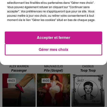
📍 :
Auditorium du Centre de Réadaptation de Mulhouse
sélectionnant les finalités et/ou partenaires dans "Gérer mes choix".
Vous pouvez également refuser en cliquant sur "Continuer sans
Évènement gratuit et accessible à tous.
accepter". Vos préférences ne s'appliqueront que pour ce site. Vous
pouvez mettre à jour vos choix, ou retirer votre consentement à tout
TITRES DIFFUSÉS
Voir plus
moment via le lien "Gérer les cookies" situé en bas de chaque page.
4h12
4h12
4h09
4h09
4h07
4h07
Accepter et fermer
Gérer mes choix
ALEX WARREN
MAUVAIS DJO
CASSIUS
Passenger
Pile (gospel)
Toop Toop
4h03
4h03
4h00
4h00
3h57
3h57