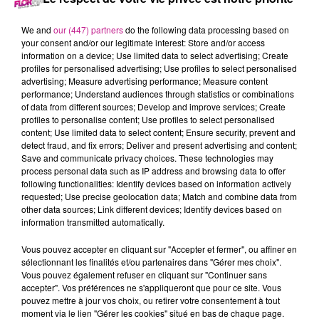
20 janvier 2025 - 48 min 47 sec
We and
our (447) partners
do the following data processing based on
your consent and/or our legitimate interest: Store and/or access
BACK TO 2003
information on a device; Use limited data to select advertising; Create
profiles for personalised advertising; Use profiles to select personalised
advertising; Measure advertising performance; Measure content
Cette semaine, retournez en 2003 avec Romano.
performance; Understand audiences through statistics or combinations
of data from different sources; Develop and improve services; Create
profiles to personalise content; Use profiles to select personalised
content; Use limited data to select content; Ensure security, prevent and
detect fraud, and fix errors; Deliver and present advertising and content;
Save and communicate privacy choices. These technologies may
process personal data such as IP address and browsing data to offer
following functionalities: Identify devices based on information actively
requested; Use precise geolocation data; Match and combine data from
other data sources; Link different devices; Identify devices based on
information transmitted automatically.
TITRES DIFFUSÉS
Vous pouvez accepter en cliquant sur "Accepter et fermer", ou affiner en
sélectionnant les finalités et/ou partenaires dans "Gérer mes choix".
Vous pouvez également refuser en cliquant sur "Continuer sans
accepter". Vos préférences ne s'appliqueront que pour ce site. Vous
10h12
10h12
10h09
10h09
10h06
10h06
pouvez mettre à jour vos choix, ou retirer votre consentement à tout
moment via le lien "Gérer les cookies" situé en bas de chaque page.