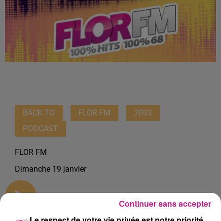
BACK TO
FLOR FM
2003
PODCAST
FLOR FM
Dimanche 19 janvier
0:00
48 min 47 sec
Continuer sans accepter
Le respect de votre vie privée est notre priorité