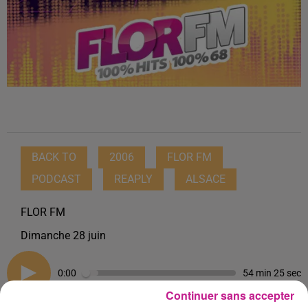
BACK TO
2006
FLOR FM
PODCAST
REAPLY
ALSACE
FLOR FM
Dimanche 28 juin
0:00
54 min 25 sec
Continuer sans accepter