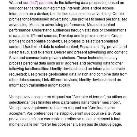
produira le 1er juillet au Stade Vélodrome à Marseille prêtera
We and
our (447) partners
do the following data processing based on
your consent and/or our legitimate interest: Store and/or access
sa voix à... une pizza avec des lunettes de soleil. Ce
information on a device; Use limited data to select advertising; Create
personnage, décrit comme "naturellement cool et mystérieux,
profiles for personalised advertising; Use profiles to select personalised
fait partie d'une petite mais formidable communauté de
advertising; Measure advertising performance; Measure content
performance; Understand audiences through statistics or combinations
jouets oubliés
of data from different sources; Develop and improve services; Create
profiles to personalise content; Use profiles to select personalised
Pour les voix françaises, nous retrouverons la haut-rhinoise
content; Use limited data to select content; Ensure security, prevent and
Laura Felpin, Jonathan Cohen,, Jean Pascal Zadi ou encore
detect fraud, and fix errors; Deliver and present advertising and content;
Marine Leonardi. Là aussi du beau monde !
Save and communicate privacy choices. These technologies may
process personal data such as IP address and browsing data to offer
Ce film animé Toy Story 5 sortira le 17 juin.
following functionalities: Identify devices based on information actively
requested; Use precise geolocation data; Match and combine data from
TITRES DIFFUSÉS
Voir plus
other data sources; Link different devices; Identify devices based on
information transmitted automatically.
Vous pouvez accepter en cliquant sur "Accepter et fermer", ou affiner en
6h03
6h03
6h00
6h00
5h56
5h56
sélectionnant les finalités et/ou partenaires dans "Gérer mes choix".
Vous pouvez également refuser en cliquant sur "Continuer sans
accepter". Vos préférences ne s'appliqueront que pour ce site. Vous
pouvez mettre à jour vos choix, ou retirer votre consentement à tout
moment via le lien "Gérer les cookies" situé en bas de chaque page.