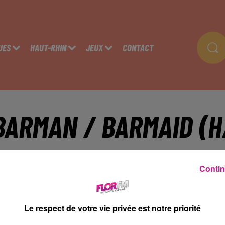
UES
HAUT-RHIN
JEUX
CONTACT
BARMAN / BARMAID (H
olmar
Contin
s missions:
Le respect de votre vie privée est notre priorité
Préparation des boisson chaudes et froides
Gestion du stock du bar