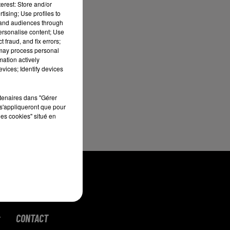
erest: Store and/or
tising; Use profiles to
tand audiences through
personalise content; Use
 fraud, and fix errors;
 may process personal
mation actively
vices; Identify devices
oupure en général).
rtenaires dans "Gérer
s'appliqueront que pour
les cookies" situé en
K
CONTACT