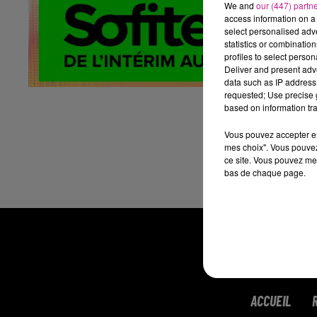
We and
our (447) partn
- 
access information on a 
select personalised ad
- 
statistics or combinatio
profiles to select person
Fo
Deliver and present adv
Pa
data such as IP address 
requested; Use precise g
2 
based on information tra
Dé
Vous pouvez accepter en 
CD
mes choix". Vous pouvez
ce site. Vous pouvez met
ht
bas de chaque page.
ACCUEIL