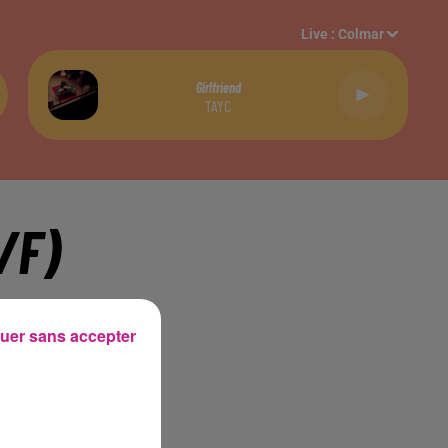
Live :
Colmar
Girlfriend
TAYC
/F)
uer sans accepter