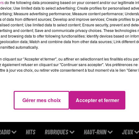
ers
do the following data processing based on your consent and/or our legitimate int
Préparation des desserts (glaces)
device; Use limited data to select advertising; Create profiles for personalised adver
vertising; Measure advertising performance; Measure content performance; Unders
Entretien du bar (nettoyage)
ns of data from different sources; Develop and improve services; Create profiles to 
alised content; Use limited data to select content; Ensure security, prevent and detect
rmation assurée sur place si besoin.
ertising and content; Save and communicate privacy choices. These technologies
s de prise de commande ni de service en salle.
and browsing data to offer following functionalities: Identify devices based on infor
eolocation data; Match and combine data from other data sources; Link different de
jours de repos consécutifs dans la mesure du possible.
nsmitted automatically.
but de journée à partir de 11h et poste en semi-continu (1h de c
cliquant sur "Accepter et fermer", ou affiner en sélectionnant les finalités et/ou pa
D - 9 Mois
 également refuser en cliquant sur "Continuer sans accepter". Vos préférences ne 
tre à jour vos choix, ou retirer votre consentement à tout moment via le lien "Gérer 
tps://candidat.francetravail.fr/offres/recherche/detail/188GCW
Gérer mes choix
Accepter et fermer
RADIO
HITS
RUBRIQUES
HAUT-RHIN
JEUX