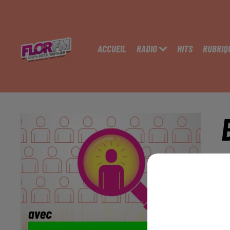
ACCUEIL
RADIO
HITS
RUBRIQ
C
Vo
- 
- 