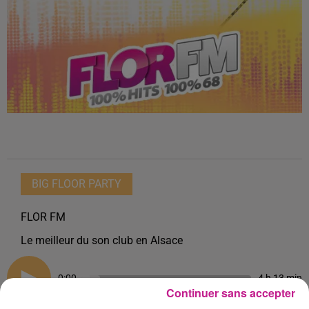
BIG FLOOR PARTY
FLOR FM
Le meilleur du son club en Alsace
0:00
4 h 13 min
Continuer sans accepter