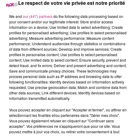
Le respect de votre vie privée est notre priorité
12 novembre 2023 - 4 h 13 min
We and
our (447) partners
do the following data processing based on
BIG FLOOR PARTY SAMED 11 NOVEMBRE
your consent and/or our legitimate interest: Store and/or access
information on a device; Use limited data to select advertising; Create
profiles for personalised advertising; Use profiles to select personalised
advertising; Measure advertising performance; Measure content
Tous les samedis, retrouvez meilleur du son club en Alsace.
performance; Understand audiences through statistics or combinations
of data from different sources; Develop and improve services; Create
profiles to personalise content; Use profiles to select personalised
content; Use limited data to select content; Ensure security, prevent and
detect fraud, and fix errors; Deliver and present advertising and content;
Save and communicate privacy choices. These technologies may
process personal data such as IP address and browsing data to offer
following functionalities: Identify devices based on information actively
requested; Use precise geolocation data; Match and combine data from
other data sources; Link different devices; Identify devices based on
information transmitted automatically.
TITRES DIFFUSÉS
Vous pouvez accepter en cliquant sur "Accepter et fermer", ou affiner en
sélectionnant les finalités et/ou partenaires dans "Gérer mes choix".
Vous pouvez également refuser en cliquant sur "Continuer sans
accepter". Vos préférences ne s'appliqueront que pour ce site. Vous
6h03
6h03
6h00
6h00
5h56
5h56
pouvez mettre à jour vos choix, ou retirer votre consentement à tout