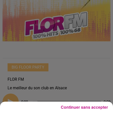
BIG FLOOR PARTY
FLOR FM
Le meilleur du son club en Alsace
0:00
0:00
Continuer sans accepter