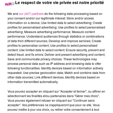
Le respect de votre vie privée est notre priorité
16 avril 2023
We and
our (447) partners
do the following data processing based on
BIG FLOOR PARTY SAMEDI 15 AVRIL
your consent and/or our legitimate interest: Store and/or access
information on a device; Use limited data to select advertising; Create
profiles for personalised advertising; Use profiles to select personalised
advertising; Measure advertising performance; Measure content
Tous les samedis, retrouvez meilleur du son club en Alsace.
performance; Understand audiences through statistics or combinations
of data from different sources; Develop and improve services; Create
profiles to personalise content; Use profiles to select personalised
content; Use limited data to select content; Ensure security, prevent and
detect fraud, and fix errors; Deliver and present advertising and content;
Save and communicate privacy choices. These technologies may
process personal data such as IP address and browsing data to offer
following functionalities: Identify devices based on information actively
requested; Use precise geolocation data; Match and combine data from
other data sources; Link different devices; Identify devices based on
information transmitted automatically.
TITRES DIFFUSÉS
Vous pouvez accepter en cliquant sur "Accepter et fermer", ou affiner en
sélectionnant les finalités et/ou partenaires dans "Gérer mes choix".
Vous pouvez également refuser en cliquant sur "Continuer sans
accepter". Vos préférences ne s'appliqueront que pour ce site. Vous
8h28
8h28
8h23
8h23
8h20
8h20
pouvez mettre à jour vos choix, ou retirer votre consentement à tout