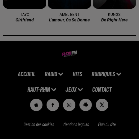
TAYC
AMEL BENT
KUNGS
Girlfriend
L'amour, Ca Se Donne
Be Right Here
ACCUEIL
RADIO
HITS
RUBRIQUES
HAUT-RHIN
JEUX
CONTACT
Gestion des cookies
Mentions légales
Plan du site