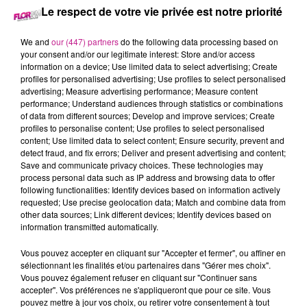
Le respect de votre vie privée est notre priorité
2 janvier 2022
We and
our (447) partners
do the following data processing based on
BIG FLOOR PARTY SAMEDI 1ER JANVIER
your consent and/or our legitimate interest: Store and/or access
information on a device; Use limited data to select advertising; Create
profiles for personalised advertising; Use profiles to select personalised
advertising; Measure advertising performance; Measure content
Tous les samedis, retrouvez meilleur du son club en Alsace
performance; Understand audiences through statistics or combinations
of data from different sources; Develop and improve services; Create
profiles to personalise content; Use profiles to select personalised
content; Use limited data to select content; Ensure security, prevent and
detect fraud, and fix errors; Deliver and present advertising and content;
Save and communicate privacy choices. These technologies may
process personal data such as IP address and browsing data to offer
following functionalities: Identify devices based on information actively
requested; Use precise geolocation data; Match and combine data from
other data sources; Link different devices; Identify devices based on
information transmitted automatically.
TITRES DIFFUSÉS
Vous pouvez accepter en cliquant sur "Accepter et fermer", ou affiner en
sélectionnant les finalités et/ou partenaires dans "Gérer mes choix".
Vous pouvez également refuser en cliquant sur "Continuer sans
20h00
20h00
19h56
19h56
19h53
19h53
accepter". Vos préférences ne s'appliqueront que pour ce site. Vous
pouvez mettre à jour vos choix, ou retirer votre consentement à tout