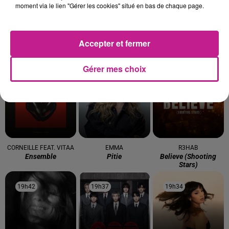
moment via le lien "Gérer les cookies" situé en bas de chaque page.
Accepter et fermer
BFP LATINO
BON JOVI
JUST
Big Floor Party
It's My Life
Turn The Lights Off
Gérer mes choix
19h50
19h50
19h48
19h48
19h45
19h45
CORNEILLE FEAT. VITAA
EMMA
R3HAB
Ensemble
Pitie
Believe (shooting
Stars)
19h42
19h42
19h37
19h37
19h34
19h34