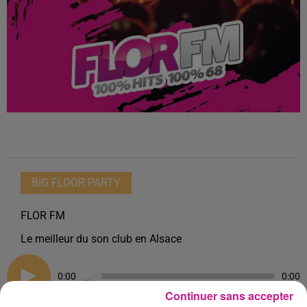
BIG FLOOR PARTY
FLOR FM
Le meilleur du son club en Alsace
0:00
0:00
Continuer sans accepter