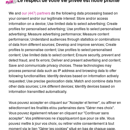
Le respect de votre vie privée est notre priorité
25 février 2024 - 4 h 8 min
We and
our (447) partners
do the following data processing based on
your consent and/or our legitimate interest: Store and/or access
BIG FLOOR PARTY SAMEDI 24 FEVRIER
information on a device; Use limited data to select advertising; Create
profiles for personalised advertising; Use profiles to select personalised
advertising; Measure advertising performance; Measure content
Tous les samedis, retrouvez meilleur du son club en Alsace
performance; Understand audiences through statistics or combinations
of data from different sources; Develop and improve services; Create
profiles to personalise content; Use profiles to select personalised
content; Use limited data to select content; Ensure security, prevent and
detect fraud, and fix errors; Deliver and present advertising and content;
Save and communicate privacy choices. These technologies may
process personal data such as IP address and browsing data to offer
following functionalities: Identify devices based on information actively
requested; Use precise geolocation data; Match and combine data from
other data sources; Link different devices; Identify devices based on
information transmitted automatically.
TITRES DIFFUSÉS
Vous pouvez accepter en cliquant sur "Accepter et fermer", ou affiner en
sélectionnant les finalités et/ou partenaires dans "Gérer mes choix".
Vous pouvez également refuser en cliquant sur "Continuer sans
accepter". Vos préférences ne s'appliqueront que pour ce site. Vous
5h29
5h29
5h25
5h25
5h23
5h23
pouvez mettre à jour vos choix, ou retirer votre consentement à tout
moment via le lien "Gérer les cookies" situé en bas de chaque page.