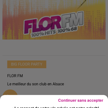
BIG FLOOR PARTY
FLOR FM
Le meilleur du son club en Alsace
0:00
4 h 8 min
Continuer sans accepter