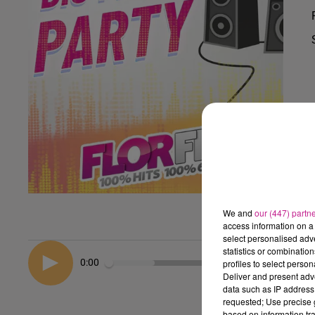
We and
our (447) partn
access information on a 
select personalised ad
statistics or combinatio
0:00
profiles to select person
Deliver and present adv
data such as IP address 
requested; Use precise g
based on information tra