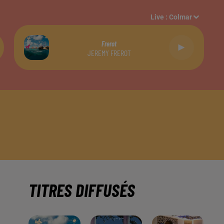
Live :
Colmar
Frerot
JEREMY FREROT
TITRES DIFFUSÉS