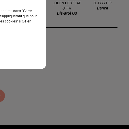
NAIKA
JULIEN LIEB FEAT.
SLAYYYTER
One Track Mind
Dance
OTTA
rtenaires dans "Gérer
Dis-Moi Ou
s'appliqueront que pour
les cookies" situé en