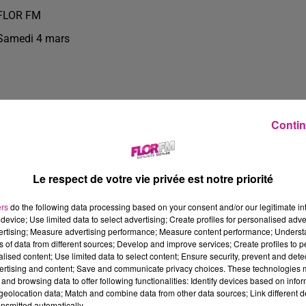
FLOR FM
Samedi 4 mars
Contin
Le respect de votre vie privée est notre priorité
ers
do the following data processing based on your consent and/or our legitimate int
device; Use limited data to select advertising; Create profiles for personalised adver
vertising; Measure advertising performance; Measure content performance; Unders
ns of data from different sources; Develop and improve services; Create profiles to 
3 h 57 
alised content; Use limited data to select content; Ensure security, prevent and detect
ertising and content; Save and communicate privacy choices. These technologies
and browsing data to offer following functionalities: Identify devices based on infor
eolocation data; Match and combine data from other data sources; Link different de
nsmitted automatically.