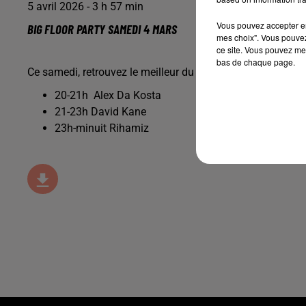
5 avril 2026 - 3 h 57 min
Vous pouvez accepter en 
BIG FLOOR PARTY SAMEDI 4 MARS
mes choix". Vous pouvez
ce site. Vous pouvez met
bas de chaque page.
Ce samedi, retrouvez le meilleur du son club en Alsace ave
20-21h Alex Da Kosta
21-23h David Kane
23h-minuit Rihamiz