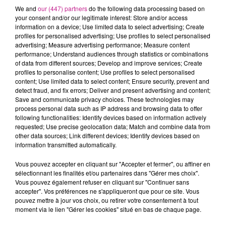
vu! Certains voient d’un très mauvais œil l’impact des écrans
We and
our (447) partners
do the following data processing based on
en concert, évoquant un manque de respect pour le ou les
your consent and/or our legitimate interest: Store and/or access
information on a device; Use limited data to select advertising; Create
artistes, une déconnexion du moment présent..
profiles for personalised advertising; Use profiles to select personalised
advertising; Measure advertising performance; Measure content
Mais visiblement ce n’est pas l’avis de Bilie Eilish. Elle a une
performance; Understand audiences through statistics or combinations
opinion totalement différente. Elle le dit et elle s’explique : “Si
of data from different sources; Develop and improve services; Create
j’allais en concert, je filmerais chaque minute et vous savez
profiles to personalise content; Use profiles to select personalised
content; Use limited data to select content; Ensure security, prevent and
quoi ? Je regarderais chaque vidéo en boucle !” Pour elle,
detect fraud, and fix errors; Deliver and present advertising and content;
c’est une partie importante de la culture moderne et elle ne
Save and communicate privacy choices. These technologies may
compte pas empêcher ses fans de filmer ses concerts pour
process personal data such as IP address and browsing data to offer
following functionalities: Identify devices based on information actively
revivre le moment à la maison !
requested; Use precise geolocation data; Match and combine data from
TITRES DIFFUSÉS
other data sources; Link different devices; Identify devices based on
Voir plus
information transmitted automatically.
Vous pouvez accepter en cliquant sur "Accepter et fermer", ou affiner en
sélectionnant les finalités et/ou partenaires dans "Gérer mes choix".
12h47
12h47
12h43
12h43
12h35
12h35
Vous pouvez également refuser en cliquant sur "Continuer sans
accepter". Vos préférences ne s'appliqueront que pour ce site. Vous
pouvez mettre à jour vos choix, ou retirer votre consentement à tout
moment via le lien "Gérer les cookies" situé en bas de chaque page.