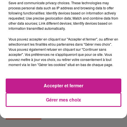
seul portant autorisé pour 1 jour
Save and communicate privacy choices. These technologies may
process personal data such as IP address and browsing data to offer
- 25 € / table de 2 mètres + 1 banc, 1
following functionalities: Identify devices based on information actively
seul portant autorisé pour 2 jours
requested; Use precise geolocation data; Match and combine data from
other data sources; Link different devices; Identify devices based on
Un chèque de caution de 10 € (non
information transmitted automatically.
Vous pouvez accepter en cliquant sur "Accepter et fermer", ou affiner en
sélectionnant les finalités et/ou partenaires dans "Gérer mes choix".
Vous pouvez également refuser en cliquant sur "Continuer sans
accepter". Vos préférences ne s'appliqueront que pour ce site. Vous
Lieu
68920
WINTZENHEIM
pouvez mettre à jour vos choix, ou retirer votre consentement à tout
moment via le lien "Gérer les cookies" situé en bas de chaque page.
Ajouter à votre calendrier
Accepter et fermer
Gérer mes choix
du
3 octobre 2026 à 13h00
Date
au
4 octobre 2026 à 18h00