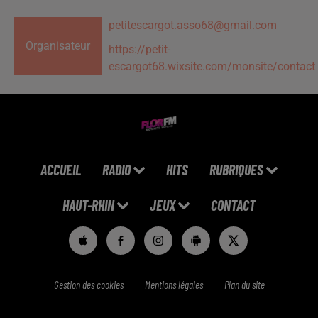
petitescargot.asso68@gmail.com
Organisateur
https://petit-
escargot68.wixsite.com/monsite/contact
ACCUEIL
RADIO
HITS
RUBRIQUES
HAUT-RHIN
JEUX
CONTACT
Gestion des cookies
Mentions légales
Plan du site