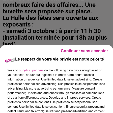
nombreux faire des affaires... Une
buvette sera proposée sur place.
La Halle des fêtes sera ouverte aux
exposants :
- samedi 3 octobre : à partir 11 h 30
(installation terminée pour 13h au plus
tard)
- dimanche 4 octobre : à partir de 6 h
Continuer sans accepter
30 (installation terminée pour 8h au
Le respect de votre vie privée est notre priorité
plus tard)
We and
our (447) partners
do the following data processing based on
your consent and/or our legitimate interest: Store and/or access
Les inscriptions sont ouvertes à partir :
information on a device; Use limited data to select advertising; Create
du 15 Août 2026 et seront closes le 27
profiles for personalised advertising; Use profiles to select personalised
advertising; Measure advertising performance; Measure content
Septembre 2026 ; celles-ci, ne se
performance; Understand audiences through statistics or combinations
feront que par mail.
of data from different sources; Develop and improve services; Create
Le montant de l'inscription est de :
profiles to personalise content; Use profiles to select personalised
content; Use limited data to select content; Ensure security, prevent and
- 13 € / table de 2 mètres + 1 banc, 1
detect fraud, and fix errors; Deliver and present advertising and content;