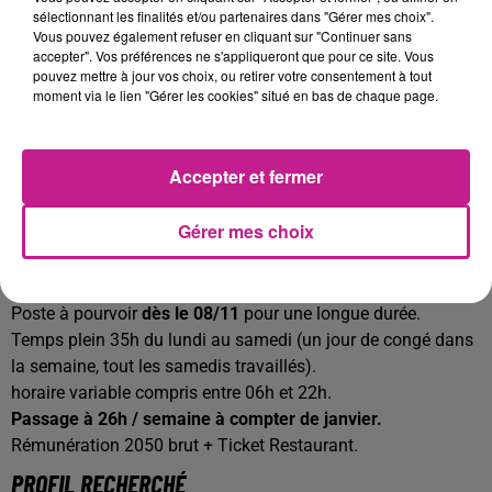
sélectionnant les finalités et/ou partenaires dans "Gérer mes choix".
aérographe, colorants, etc.
Vous pouvez également refuser en cliquant sur "Continuer sans
accepter". Vos préférences ne s'appliqueront que pour ce site. Vous
Garantir la
qualité esthétique et gustative
des produits
pouvez mettre à jour vos choix, ou retirer votre consentement à tout
proposés.
moment via le lien "Gérer les cookies" situé en bas de chaque page.
Gérer la
mise en vitrine, l’étiquetage et la rotation des
produits
.
Accepter et fermer
Respecter les
règles d’hygiène et de sécurité
alimentaire (HACCP)
.
Gérer mes choix
Entretenir et nettoyer son plan de travail et son matériel
après chaque production.
Poste à pourvoir
dès le 08/11
pour une longue durée.
Temps plein 35h du lundi au samedi (un jour de congé dans
la semaine, tout les samedis travaillés).
horaire variable compris entre 06h et 22h.
Passage à 26h / semaine à compter de janvier.
Rémunération 2050 brut + Ticket Restaurant.
PROFIL RECHERCHÉ