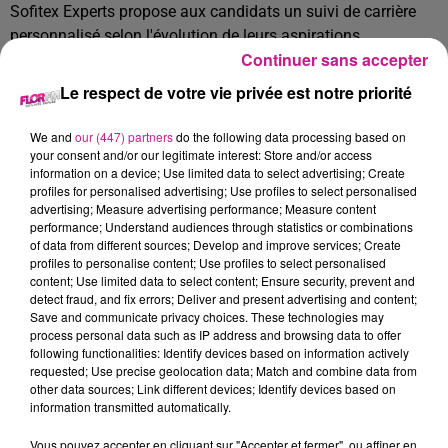
Sofitex Experts propose aux candidats un suivi de carrière
personnalisé selon l'évolution de leurs aspirations
Continuer sans accepter
individuelles.
Le respect de votre vie privée est notre priorité
Sofitex Experts fonde sa dynamique et son succès sur le
professionnalisme de ses équipes, sa forte réactivité et sa
We and
our (447) partners
do the following data processing based on
proximité.
your consent and/or our legitimate interest: Store and/or access
information on a device; Use limited data to select advertising; Create
DESCRIPTION DE L'OFFRE
profiles for personalised advertising; Use profiles to select personalised
advertising; Measure advertising performance; Measure content
performance; Understand audiences through statistics or combinations
Nous recherchons pour notre client basé à Mulhouse un
of data from different sources; Develop and improve services; Create
Cake Designer / Pâtissier Décorateur (H/F).
profiles to personalise content; Use profiles to select personalised
content; Use limited data to select content; Ensure security, prevent and
detect fraud, and fix errors; Deliver and present advertising and content;
Vos missions :
Save and communicate privacy choices. These technologies may
process personal data such as IP address and browsing data to offer
Assurer la
préparation des bases
following functionalities: Identify devices based on information actively
pâtissières
(génoises, crèmes, ganaches, biscuits,
requested; Use precise geolocation data; Match and combine data from
glaçages…).
other data sources; Link different devices; Identify devices based on
information transmitted automatically.
Effectuer la
décoration artistique
des desserts :
modelage, glaçage, utilisation de pâte à sucre,
Vous pouvez accepter en cliquant sur "Accepter et fermer", ou affiner en