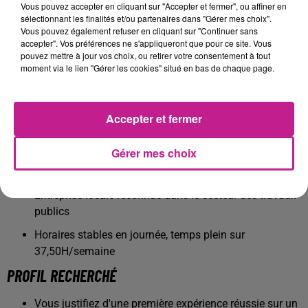
Vous pouvez accepter en cliquant sur "Accepter et fermer", ou affiner en
remise en état de la voirie
sélectionnant les finalités et/ou partenaires dans "Gérer mes choix".
Vous pouvez également refuser en cliquant sur "Continuer sans
le nettoyage et rangement des chantiers
accepter". Vos préférences ne s'appliqueront que pour ce site. Vous
pouvez mettre à jour vos choix, ou retirer votre consentement à tout
Les avantages :
moment via le lien "Gérer les cookies" situé en bas de chaque page.
Chantiers variés et missions diversifiées
Travail en extérieur, au sein d’équipes expérimentées
Accepter et fermer
Mission sur du long terme
Gérer mes choix
Rémunération attractive avec primes de panier et
indemnités de déplacement
Entreprise locale reconnue dans le secteur des travaux
publics
Horaires stables en journée, temps plein sur
37,50H/semaine
PROFIL RECHERCHÉ
Vous justifiez d'une première expérience réussie sur un