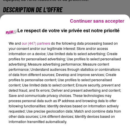
DESCRIPTION DE L'OFFRE
Continuer sans accepter
Spécialiste des réseaux souterrains ? Rejoins un chantier à
la hauteur de ton savoir-faire !
Le respect de votre vie privée est notre priorité
Nous recherchons pour le compte de notre client situé
We and
our (447) partners
do the following data processing based on
proche de Guebwiller spécialisé dans le TP, un Canalisateur
your consent and/or our legitimate interest: Store and/or access
(F/H) pour compléter ses équipes.
information on a device; Use limited data to select advertising; Create
Sur chantiers locaux, vous effectuerez:
profiles for personalised advertising; Use profiles to select personalised
advertising; Measure advertising performance; Measure content
Les installations et la maintenance du réseau de
performance; Understand audiences through statistics or combinations
of data from different sources; Develop and improve services; Create
distribution d'eau potable et d'évacuation des eaux
profiles to personalise content; Use profiles to select personalised
usées.
content; Use limited data to select content; Ensure security, prevent and
detect fraud, and fix errors; Deliver and present advertising and content;
Percer des tranchées à l'aide d'engins de chantier,
Save and communicate privacy choices. These technologies may
process personal data such as IP address and browsing data to offer
installations des conduites, pose de raccordements,
following functionalities: Identify devices based on information actively
requested; Use precise geolocation data; Match and combine data from
aménagement des ouvertures ou regards pour
other data sources; Link different devices; Identify devices based on
effectuer les opérations de maintenance corrective ou
information transmitted automatically.
préventive