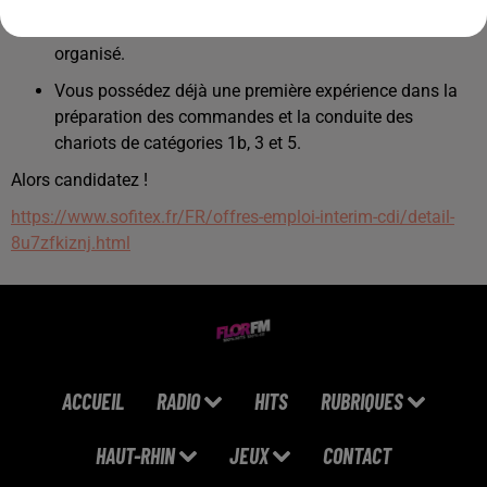
Ponctuel, sérieux, vous êtes autonome, polyvalent et
organisé.
Vous possédez déjà une première expérience dans la
préparation des commandes et la conduite des
chariots de catégories 1b, 3 et 5.
Alors candidatez !
https://www.sofitex.fr/FR/offres-emploi-interim-cdi/detail-
8u7zfkiznj.html
ACCUEIL
RADIO
HITS
RUBRIQUES
HAUT-RHIN
JEUX
CONTACT