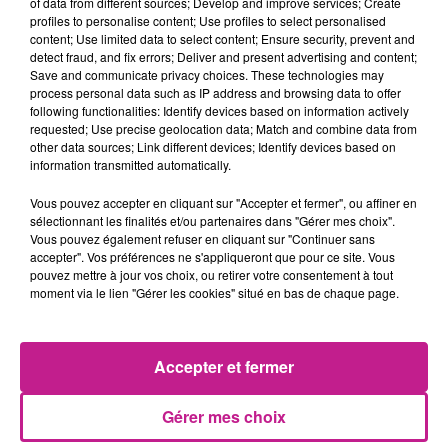
Nous recrutons pour l'un de nos clients, spécialisé dans le
of data from different sources; Develop and improve services; Create
profiles to personalise content; Use profiles to select personalised
domaine de la logistique sur le secteur de Rixheim, un
content; Use limited data to select content; Ensure security, prevent and
Cariste 1B, 3 et 5 H/F.
detect fraud, and fix errors; Deliver and present advertising and content;
Save and communicate privacy choices. These technologies may
Le démarrage peut se faire dès que possible.
process personal data such as IP address and browsing data to offer
following functionalities: Identify devices based on information actively
Vos missions seront les suivantes :
requested; Use precise geolocation data; Match and combine data from
other data sources; Link different devices; Identify devices based on
Chargement / déchargement de containers (manuel et avec
information transmitted automatically.
chariots)
Conduite des chariots - CACES R489 Catégories 1B,3 et 5.
Vous pouvez accepter en cliquant sur "Accepter et fermer", ou affiner en
sélectionnant les finalités et/ou partenaires dans "Gérer mes choix".
Filmage manuel de palettes
Vous pouvez également refuser en cliquant sur "Continuer sans
Préparation de commandes
accepter". Vos préférences ne s'appliqueront que pour ce site. Vous
Stockage des marchandises
pouvez mettre à jour vos choix, ou retirer votre consentement à tout
moment via le lien "Gérer les cookies" situé en bas de chaque page.
Les horaires sont de journée.
Cette mission est à pourvoir en intérim sur du long terme.
Accepter et fermer
Pour les éléments de salaire, le taux horaire est à définir et se
situe entre de 12.02 et 12.50 euros/h.
Gérer mes choix
PROFIL RECHERCHÉ