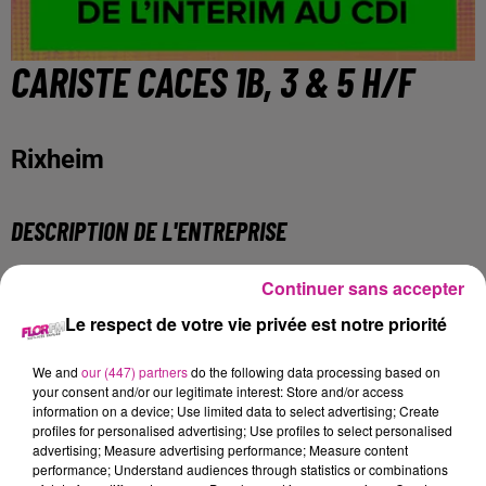
CARISTE CACES 1B, 3 & 5 H/F
Rixheim
DESCRIPTION DE L'ENTREPRISE
Sofitex Mulhouse - Recrute !
Continuer sans accepter
Fort d'une expérience de plus de 35 ans dans les Ressources
Le respect de votre vie privée est notre priorité
Humaines, Sofitex est un réseau international de Travail
Temporaire et de Placement en CDI. Sofitex fonde sa
We and
our (447) partners
do the following data processing based on
dynamique et son succès sur le professionnalisme de ses
your consent and/or our legitimate interest: Store and/or access
équipes, sa forte réactivité et sa proximité.
information on a device; Use limited data to select advertising; Create
profiles for personalised advertising; Use profiles to select personalised
DESCRIPTION DE L'OFFRE
advertising; Measure advertising performance; Measure content
performance; Understand audiences through statistics or combinations