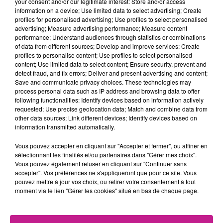
your consent and/or our legitimate interest: Store and/or access
magasin déporté.
information on a device; Use limited data to select advertising; Create
Réceptionner les marchandises et contrôler leur conformité.
profiles for personalised advertising; Use profiles to select personalised
Organiser, ranger et étiqueter les marchandises dans le
advertising; Measure advertising performance; Measure content
performance; Understand audiences through statistics or combinations
magasin.
of data from different sources; Develop and improve services; Create
Aider à l'enregistrement des entrées et sorties dans le fichier
profiles to personalise content; Use profiles to select personalised
de suivi.
content; Use limited data to select content; Ensure security, prevent and
detect fraud, and fix errors; Deliver and present advertising and content;
Réaliser un inventaire régulier pour anticiper les
Save and communicate privacy choices. These technologies may
approvisionnements.
process personal data such as IP address and browsing data to offer
Accueillir les clients, les conseiller et fournir le matériel
following functionalities: Identify devices based on information actively
requested; Use precise geolocation data; Match and combine data from
nécessaire.
other data sources; Link different devices; Identify devices based on
Préparer les marchandises à livrer et assurer leur
information transmitted automatically.
conditionnement.
Vous pouvez accepter en cliquant sur "Accepter et fermer", ou affiner en
Gérer les demandes d'approvisionnement et suivre leur bon
sélectionnant les finalités et/ou partenaires dans "Gérer mes choix".
déroulement.
Vous pouvez également refuser en cliquant sur "Continuer sans
Contribuer à la remontée d'informations
accepter". Vos préférences ne s'appliqueront que pour ce site. Vous
pouvez mettre à jour vos choix, ou retirer votre consentement à tout
Réceptionner les marchandises :
moment via le lien "Gérer les cookies" situé en bas de chaque page.
Vérifier la conformité des marchandises (quantité, qualité,
documentation technique, etc.).
Déclarer les litiges en cas de non-conformité.