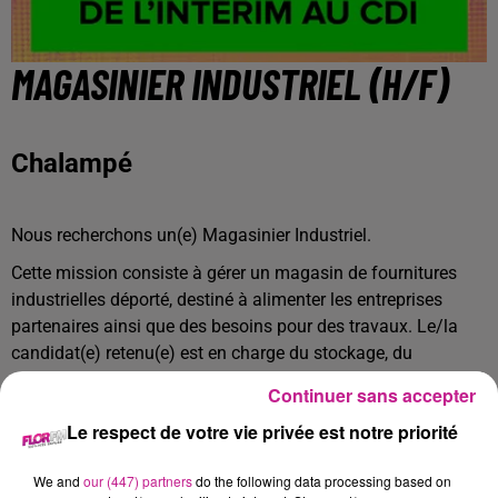
MAGASINIER INDUSTRIEL (H/F)
Chalampé
Nous recherchons un(e) Magasinier Industriel.
Cette mission consiste à gérer un magasin de fournitures
industrielles déporté, destiné à alimenter les entreprises
partenaires ainsi que des besoins pour des travaux. Le/la
candidat(e) retenu(e) est en charge du stockage, du
conditionnement et de la livraison des pièces nécessaires.
Continuer sans accepter
Vos missions :
Le respect de votre vie privée est notre priorité
Organiser le stockage :
Assurer le transfert des pièces du magasin principal vers le
We and
our (447) partners
do the following data processing based on