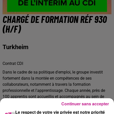
CHARGÉ DE FORMATION RÉF 930
(H/F)
Turkheim
Contrat CDI
Dans le cadre de sa politique d'emploi, le groupe investit
fortement dans la montée en compétences de ses
collaborateurs, notamment à travers la formation
professionnelle et l'apprentissage. Chaque année, près de
100 apprentis sont accueillis et accompagnés au sein de
nos équipes.
Continuer sans accepter
Vos missions :
Le respect de votre vie privée est notre priorité