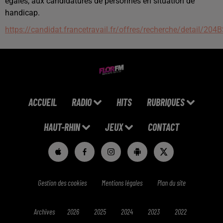
égales, aux candidatures de personnes en situation de
handicap.
https://candidat.francetravail.fr/offres/recherche/detail/204
ACCUEIL
RADIO
HITS
RUBRIQUES
HAUT-RHIN
JEUX
CONTACT
Gestion des cookies
Mentions légales
Plan du site
Archives
2026
2025
2024
2023
2022