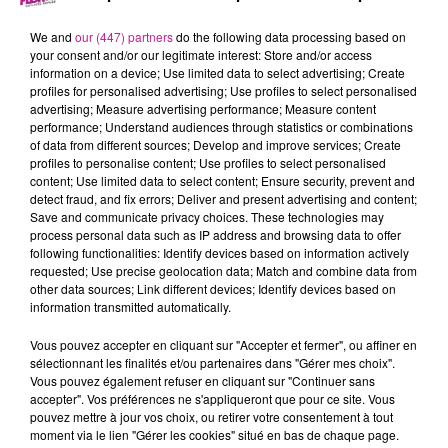
Analyser les besoins en formation en lien avec les managers
et les orientations stratégiques du groupe.
We and
our (447) partners
do the following data processing based on
Sélectionner les organismes de formation et organiser les
your consent and/or our legitimate interest: Store and/or access
information on a device; Use limited data to select advertising; Create
sessions (planning, logistique, convocations).
profiles for personalised advertising; Use profiles to select personalised
Construire, suivre et ajuster le plan de développement des
advertising; Measure advertising performance; Measure content
compétences.
performance; Understand audiences through statistics or combinations
of data from different sources; Develop and improve services; Create
Gérer l'ensemble des démarches administratives : prises en
profiles to personalise content; Use profiles to select personalised
charge OPCO, financements, suivis et reportings.
content; Use limited data to select content; Ensure security, prevent and
Développer des projets et dispositifs formation en cohérence
detect fraud, and fix errors; Deliver and present advertising and content;
Save and communicate privacy choices. These technologies may
avec les enjeux métiers et RH.
process personal data such as IP address and browsing data to offer
Assurer le rôle de référent(e) apprentissage : conduire les
following functionalities: Identify devices based on information actively
campagnes annuelles de recrutement des apprentis,
requested; Use precise geolocation data; Match and combine data from
other data sources; Link different devices; Identify devices based on
organiser leur intégration, accompagner les tuteurs,
information transmitted automatically.
Assurer la gestion administrative complète des contrats et
relations OPCO/CFA
Vous pouvez accepter en cliquant sur "Accepter et fermer", ou affiner en
Vous travaillerez également en étroite collaboration avec le
sélectionnant les finalités et/ou partenaires dans "Gérer mes choix".
Vous pouvez également refuser en cliquant sur "Continuer sans
service QHSE afin de garantir la mise en œuvre et le suivi
accepter". Vos préférences ne s'appliqueront que pour ce site. Vous
des formations réglementaires.
pouvez mettre à jour vos choix, ou retirer votre consentement à tout
moment via le lien "Gérer les cookies" situé en bas de chaque page.
Votre profil :