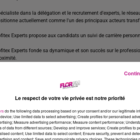
écialiste dans la délégation et le recrutement d'experts, le résea
sitionne actuellement comme l'un des principaux acteurs transfr
fitex Experts propose aux candidats un suivi de carrière personna
fitex Experts fonde sa dynamique et son succès sur le profession
oximité.
ESCRIPTION DE L'OFFRE
Contin
us recherchez un défi excitant dans le domaine de l'immobilier
us recrutons activement un Chargé de Gestion Locative (H/F) pou
Le respect de votre vie privée est notre priorité
 tant que Chargé de Gestion Locative, vous serez au cœur de l'ac
ers
do the following data processing based on your consent and/or our legitimate int
Accueil chaleureux et professionnel des demandeurs de logem
device; Use limited data to select advertising; Create profiles for personalised adver
vertising; Measure advertising performance; Measure content performance; Unders
constitution et au contrôle rigoureux des dossiers.
ns of data from different sources; Develop and improve services; Create profiles to 
Conduite efficace des visites commerciales pour présenter l
alised content; Use limited data to select content; Ensure security, prevent and detect
ertising and content; Save and communicate privacy choices. These technologies