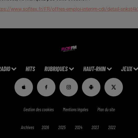
tps://www.sofitex.fr/FR/offres-emploi-interim-cdi/detail-snkst4
RADIO
HITS
RUBRIQUES
HAUT-RHIN
JEUX
Gestion des cookies
Mentions légales
Plan du site
Archives
2026
2025
2024
2023
2022