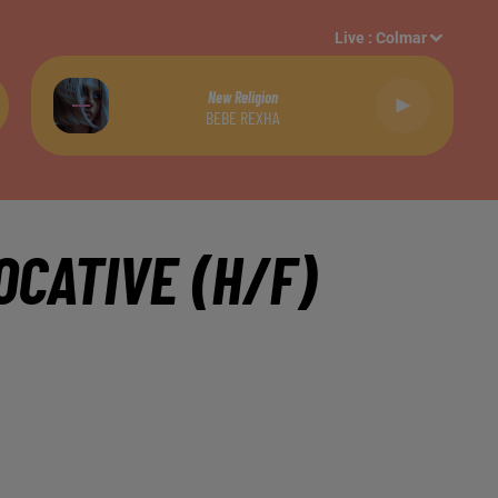
Live :
Colmar
New Religion
BEBE REXHA
OCATIVE (H/F)