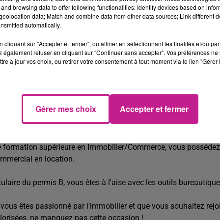
Maîtrise du processus de signature de bail et constitution de
and browsing data to offer following functionalities: Identify devices based on infor
eolocation data; Match and combine data from other data sources; Link different de
aspects liés aux aides financières telles que l'APL, le FSL et
nsmitted automatically.
Gestion proactive des modifications de bail et des préavis, a
cliquant sur "Accepter et fermer", ou affiner en sélectionnant les finalités et/ou pa
Suivi attentif du respect des contrats et gestion diligente de
 également refuser en cliquant sur "Continuer sans accepter". Vos préférences ne 
tre à jour vos choix, ou retirer votre consentement à tout moment via le lien "Gérer 
APL, etc.
Mission intérim longue durée, à pourvoir dès maintenant.
35h du lundi au vendredi, horaires à définir.
Gérer mes choix
Accepter et fermer
Rémunération à négocier selon profil.
ROFIL RECHERCHÉ
 formation supérieure en Immobilier/Commerce, vous possédez d
mmercial en location.
tulaire du permis B, vous êtes à l'aise avec les outils bureautique
 vous êtes passionné par l'immobilier et que vous souhaitez r
lorisées, ne manquez pas cette occasion !