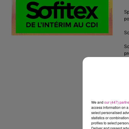
Sp
po
So
So
pr
D
Vo
No
En
We and
our (447) partn
access information on a 
select personalised ad
statistics or combinatio
profiles to select person
Deliver and present adv