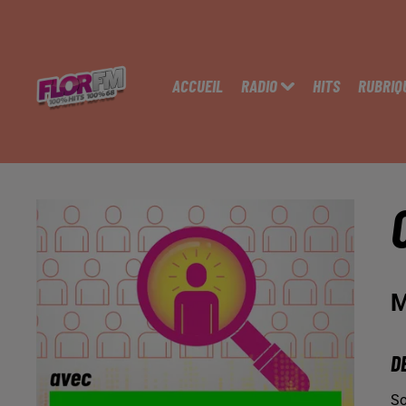
ACCUEIL
RADIO
HITS
RUBRIQ
M
D
So