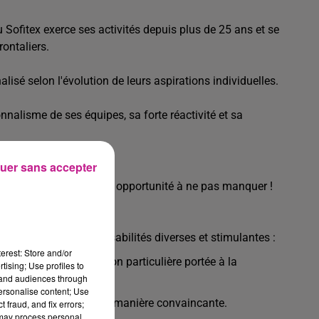
u Sofitex exerce ses activités depuis plus de 25 ans et se
ontaliers.
lisé selon l'évolution de leurs aspirations individuelles.
nalisme de ses équipes, sa forte réactivité et sa
uer sans accepter
 à Mulhouse ? Voici une opportunité à ne pas manquer !
r notre client.
tion, avec des responsabilités diverses et stimulantes :
erest: Store and/or
ent, avec une attention particulière portée à la
tising; Use profiles to
tand audiences through
personalise content; Use
es biens disponibles de manière convaincante.
 fraud, and fix errors;
 may process personal