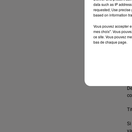
data such as IP address 
requested; Use precise g
based on information tra
Vous pouvez accepter en 
mes choix". Vous pouvez
ce site. Vous pouvez met
bas de chaque page.
P
De
co
Ti
Si
va