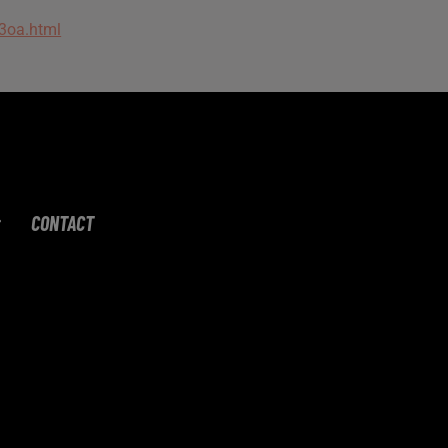
k3oa.html
CONTACT