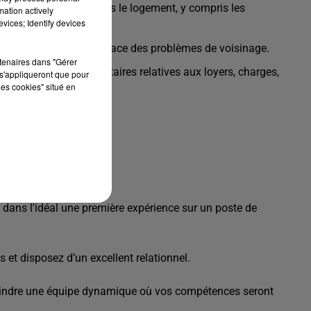
s dossiers d'entrée dans le logement, y compris les
mation actively
vices; Identify devices
 le Locapass.
insi que résolution efficace des problèmes de voisinage.
rtenaires dans "Gérer
s réclamations des locataires relatives aux loyers, charges,
s'appliqueront que pour
les cookies" situé en
ans l'idéal une première expérience sur un poste de
s et disposez d’un excellent relationnel.
ejoindre une équipe dynamique où vos compétences seront