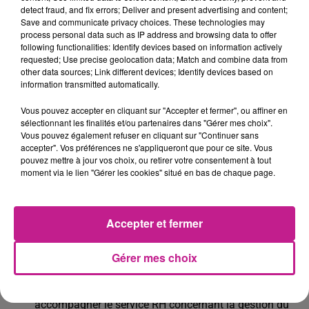
detect fraud, and fix errors; Deliver and present advertising and content;
Etablir et réaliser les formations internes HSE
Save and communicate privacy choices. These technologies may
process personal data such as IP address and browsing data to offer
Assurer un suivi des indicateurs HSE.
following functionalities: Identify devices based on information actively
requested; Use precise geolocation data; Match and combine data from
Identifier et remonter toutes les dérives du point de vue
other data sources; Link different devices; Identify devices based on
HSE
information transmitted automatically.
Participer au maintien des certifications
Vous pouvez accepter en cliquant sur "Accepter et fermer", ou affiner en
OHSAS18001/ISO45001 et ISO14001
sélectionnant les finalités et/ou partenaires dans "Gérer mes choix".
Vous pouvez également refuser en cliquant sur "Continuer sans
en tant qu'auditeur Q-HSE, faire évoluer notre système
accepter". Vos préférences ne s'appliqueront que pour ce site. Vous
de management à travers les audits qu'il conduit
pouvez mettre à jour vos choix, ou retirer votre consentement à tout
moment via le lien "Gérer les cookies" situé en bas de chaque page.
Identifier, analyser et faire remonter les écarts et être
force de proposition concernant les risques
professionnels et environnementaux: conditions de
Accepter et fermer
travail, sécurité des personnes (document
unique),environnement ( analyse environnementale).
Gérer mes choix
En collaboration avec le service RH et la Direction,
définir les formations/exigences en matière HSE et
accompagner le service RH concernant la gestion du