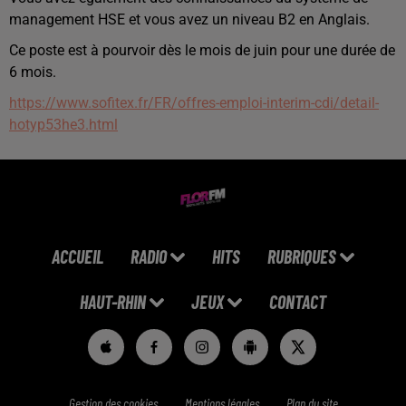
management HSE et vous avez un niveau B2 en Anglais.
Ce poste est à pourvoir dès le mois de juin pour une durée de
6 mois.
https://www.sofitex.fr/FR/offres-emploi-interim-cdi/detail-
hotyp53he3.html
ACCUEIL
RADIO
HITS
RUBRIQUES
HAUT-RHIN
JEUX
CONTACT
Gestion des cookies
Mentions légales
Plan du site