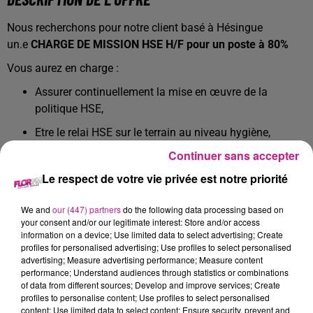
Nous recherchons pour notre client basé à Hésingue
un.e
CHARGE DE MISSION HSE H/F pour un poste à 80%
Vous aurez en charge :
Assurer continuellement la mise en œuvre de la
politique HSE,
Etre le relai HSE sur le terrain au niveau hygiène,
sécurité et environnement,
Continuer sans accepter
Assurer le reporting et l'analyse des incidents HSE,
Le respect de votre vie privée est notre priorité
Participer à l'animation des équipes opérationnelles,
We and
our (447) partners
do the following data processing based on
être force de proposition, contrôler et suivre les
your consent and/or our legitimate interest: Store and/or access
propositions en matières d'actions d'amélioration HSE.
information on a device; Use limited data to select advertising; Create
profiles for personalised advertising; Use profiles to select personalised
Etre le référent et la garant des contrôles et des audits
advertising; Measure advertising performance; Measure content
HSE terrain selon un programme etabli: former les
performance; Understand audiences through statistics or combinations
of data from different sources; Develop and improve services; Create
équipes opérationnelles sur la réalisation de cette
profiles to personalise content; Use profiles to select personalised
mission.
content; Use limited data to select content; Ensure security, prevent and