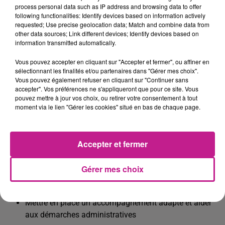
déménagements
process personal data such as IP address and browsing data to offer
following functionalities: Identify devices based on information actively
Assurer la coordination du départ et de l'installation
requested; Use precise geolocation data; Match and combine data from
dans le nouveau logement
other data sources; Link different devices; Identify devices based on
information transmitted automatically.
Gérer les frais et effectuer des visites de courtoisie post
relogement
Vous pouvez accepter en cliquant sur "Accepter et fermer", ou affiner en
sélectionnant les finalités et/ou partenaires dans "Gérer mes choix".
🏘️ Étude et gestion des demandes
Vous pouvez également refuser en cliquant sur "Continuer sans
accepter". Vos préférences ne s'appliqueront que pour ce site. Vous
Identifier les logements disponibles (interne et externe)
pouvez mettre à jour vos choix, ou retirer votre consentement à tout
moment via le lien "Gérer les cookies" situé en bas de chaque page.
Prioriser les dossiers, analyser les demandes avant
commission
Gérer les départs des locataires en place et suivre les
Accepter et fermer
tableaux de relogement
Gérer mes choix
⚠️ Gestion des situations sensibles
Repérer les fragilités sociales ou financières
Mettre en place un accompagnement adapté et aider
aux démarches administratives