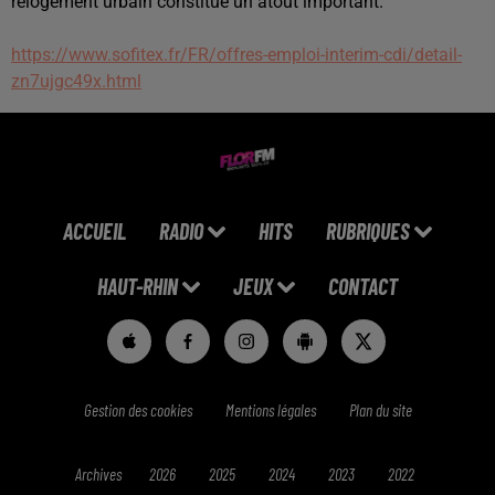
relogement urbain constitue un atout important.
https://www.sofitex.fr/FR/offres-emploi-interim-cdi/detail-
zn7ujgc49x.html
ACCUEIL
RADIO
HITS
RUBRIQUES
HAUT-RHIN
JEUX
CONTACT
Gestion des cookies
Mentions légales
Plan du site
Archives
2026
2025
2024
2023
2022