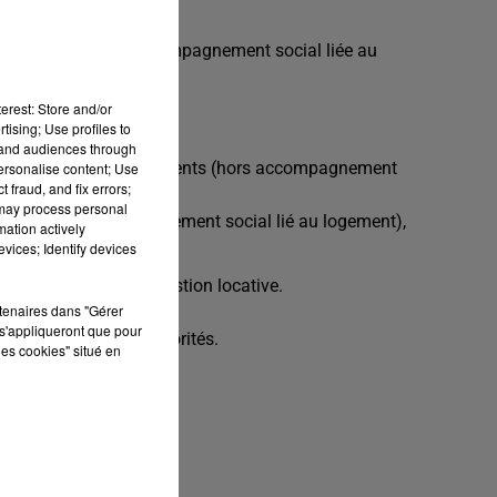
ive, une activité d'accompagnement social liée au
erest: Store and/or
ra :
tising; Use profiles to
ions ci-dessus,
tand audiences through
assurer le suivi des logements (hors accompagnement
personalise content; Use
 fraud, and fix errors;
 may process personal
 le FSL et l'accompagnement social lié au logement),
mation actively
le SPRULO (SIAO)
vices; Identify devices
ôme en lien avec la gestion locative.
rtenaires dans "Gérer
s'appliqueront que pour
'organisation et des priorités.
les cookies" situé en
e