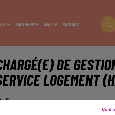
UES
HAUT-RHIN
JEUX
CONTACT
CHARGÉ(E) DE GESTIO
SERVICE LOGEMENT (H
ulhouse
Contin