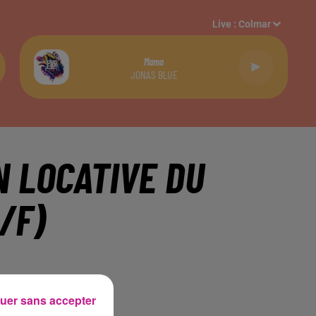
Live :
Colmar
Mama
JONAS BLUE
N LOCATIVE DU
/F)
uer sans accepter