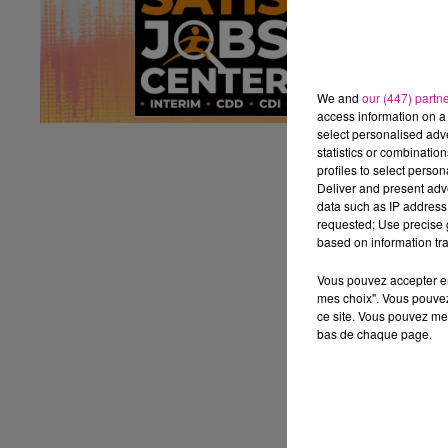
Co
Le
lo
We and
our (447) partn
So
access information on a 
- 
select personalised ad
- 
statistics or combinatio
profiles to select person
so
Deliver and present adv
- 
data such as IP address 
- 
requested; Use precise g
based on information tra
Di
Vous pouvez accepter en 
Ex
mes choix". Vous pouvez
Ca
ce site. Vous pouvez met
Co
bas de chaque page.
Bo
Pe
ht