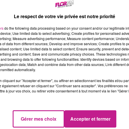
ntrat à durée déterminée - 3 Mois
 service logement regroupe une activité en intermédiation locat
Le respect de votre vie privée est notre priorité
gement et un dispositif de Référent Parcours Vers le Logement.
ers
do the following data processing based on your consent and/or our legitimate int
us l'autorité du directeur du pôle accueil insertion, la mission se
device; Use limited data to select advertising; Create profiles for personalised adver
Assurer une coordination des 4 salariés œuvrant dans les 3 miss
vertising; Measure advertising performance; Measure content performance; Unders
Assurer le suivi avec l'agence immobilière à vocation sociale, 
ns of data from different sources; Develop and improve services; Create profiles to 
alised content; Use limited data to select content; Ensure security, prevent and detect
cial) et captation de logements dans le cadre du projet IML,
ertising and content; Save and communicate privacy choices. These technologies
Assurer le lien avec les services du département ayant en charge
and browsing data to offer following functionalities: Identify devices based on infor
Assurer le lien avec le SIAO et les prescripteurs des mesures et 
eolocation data; Match and combine data from other data sources; Link different de
nsmitted automatically.
plôme d'Assistant de service Social, Éducateur spécialisé ou dipl
cliquant sur "Accepter et fermer", ou affiner en sélectionnant les finalités et/ou pa
périence en office HLM et/ou agence immobilière appréciée.
 également refuser en cliquant sur "Continuer sans accepter". Vos préférences ne 
pacités relationnelles, proactif et structuré, maitrise le sens de l
tre à jour vos choix, ou retirer votre consentement à tout moment via le lien "Gérer 
nnaissances en gestion locative, en droits et devoirs du locatair
nne maitrise des outils bureautiques et informatiques.
rmis B exigé.
Gérer mes choix
Accepter et fermer
tps://candidat.pole-emploi.fr/offres/recherche/detail/158RVVD