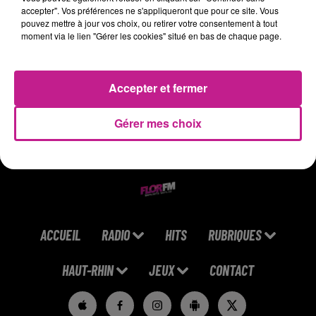
similaire.
accepter". Vos préférences ne s'appliqueront que pour ce site. Vous
pouvez mettre à jour vos choix, ou retirer votre consentement à tout
Notre client vous propose une mission longue, possibilité de
moment via le lien "Gérer les cookies" situé en bas de chaque page.
démarrage rapide.
https://www.sofitex.fr/FR/offres-emploi-interim-cdi/detail-
7jbz0pmu94.html
Accepter et fermer
Gérer mes choix
ACCUEIL
RADIO
HITS
RUBRIQUES
HAUT-RHIN
JEUX
CONTACT