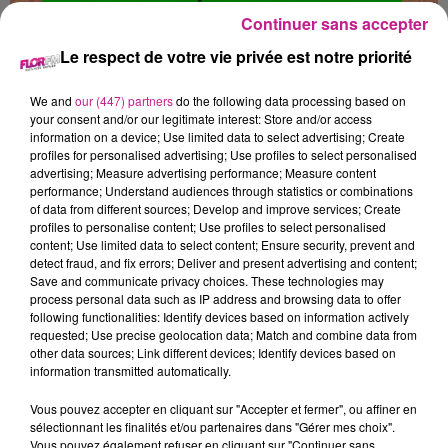
Continuer sans accepter
Le respect de votre vie privée est notre priorité
CHARPENTIER 012020 (F/H)
We and
our (447) partners
do the following data processing based on
your consent and/or our legitimate interest: Store and/or access
information on a device; Use limited data to select advertising; Create
Guebwiller
profiles for personalised advertising; Use profiles to select personalised
advertising; Measure advertising performance; Measure content
performance; Understand audiences through statistics or combinations
of data from different sources; Develop and improve services; Create
Nous recrutons pour le compte de notre client, entreprise du
profiles to personalise content; Use profiles to select personalised
BTP, un Charpentier (F/H) pour compléter ses équipes.
content; Use limited data to select content; Ensure security, prevent and
Sur chantiers locaux vous interviendrez sur :
detect fraud, and fix errors; Deliver and present advertising and content;
Save and communicate privacy choices. These technologies may
les travaux d'installation et rénovation
process personal data such as IP address and browsing data to offer
following functionalities: Identify devices based on information actively
les travaux de charpentes
requested; Use precise geolocation data; Match and combine data from
other data sources; Link different devices; Identify devices based on
information transmitted automatically.
PROFIL RECHERCHÉ
Vous pouvez accepter en cliquant sur "Accepter et fermer", ou affiner en
sélectionnant les finalités et/ou partenaires dans "Gérer mes choix".
Vous justifiez d'une expérience de 3 à 5 ans sur un poste
Vous pouvez également refuser en cliquant sur "Continuer sans