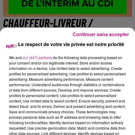
CHAUFFEUR-LIVREUR /
CHAUFFEUSE-LIVREUSE (H/F)
Continuer sans accepter
Le respect de votre vie privée est notre priorité
Mulhouse
We and
our (447) partners
do the following data processing based on
your consent and/or our legitimate interest: Store and/or access
information on a device; Use limited data to select advertising; Create
profiles for personalised advertising; Use profiles to select personalised
Nous renforçons notre équipe de livraison ! Un de nos
advertising; Measure advertising performance; Measure content
importants clients, un acteur majeur de la grande distribution
performance; Understand audiences through statistics or combinations
sur Mulhouse, nous confie l'ensemble de ses livraisons à
of data from different sources; Develop and improve services; Create
profiles to personalise content; Use profiles to select personalised
domicile. Nous recherchons donc un(e) Livreur(se) motivé(e)
content; Use limited data to select content; Ensure security, prevent and
et rigoureux(se) pour assurer ce service essentiel. La bonne
detect fraud, and fix errors; Deliver and present advertising and content;
pratique du français est essentielle car vous serez en contact
Save and communicate privacy choices. These technologies may
process personal data such as IP address and browsing data to offer
quotidiennement avec les clients.
following functionalities: Identify devices based on information actively
requested; Use precise geolocation data; Match and combine data from
-Permis B obligatoire (3 ans minimum requis par
other data sources; Link different devices; Identify devices based on