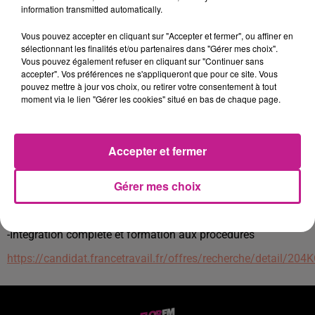
l'assurance)
information transmitted automatically.
-Expérience en livraison appréciée
Vous pouvez accepter en cliquant sur "Accepter et fermer", ou affiner en
sélectionnant les finalités et/ou partenaires dans "Gérer mes choix".
-Excellente connaissance de la région
Vous pouvez également refuser en cliquant sur "Continuer sans
-Port de charge d'environ 15kg et vous serez également
accepter". Vos préférences ne s'appliqueront que pour ce site. Vous
pouvez mettre à jour vos choix, ou retirer votre consentement à tout
chargé de livrer des courses aux clients à leur domicile.
moment via le lien "Gérer les cookies" situé en bas de chaque page.
-Sens du service client et ponctualité
-Autonomie et rigueur
Accepter et fermer
-Horaires : Lundi au Samedi (selon planning)
Gérer mes choix
-Temps de travail effectif : 8h/jour - 24h/semaine
-Véhicule de fonction fourni pendant le service
-Intégration complète et formation aux procédures
https://candidat.francetravail.fr/offres/recherche/detail/204