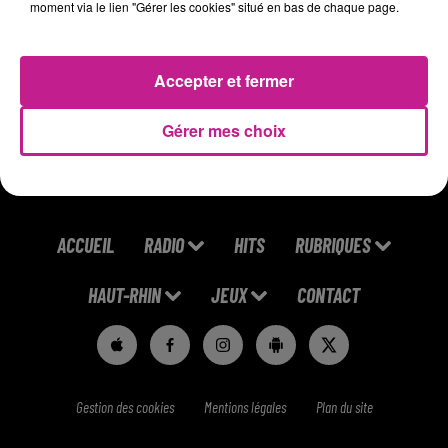
moment via le lien "Gérer les cookies" situé en bas de chaque page.
régulier
Planifie les itinéraires de manière efficace pour optimiser les
temps de trajet
Accepter et fermer
https://candidat.francetravail.fr/offres/recherche/detail/210
Gérer mes choix
ACCUEIL
RADIO
HITS
RUBRIQUES
HAUT-RHIN
JEUX
CONTACT
Gestion des cookies
Mentions légales
Plan du site