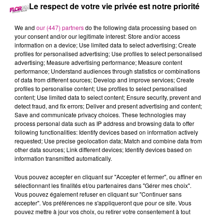
Le respect de votre vie privée est notre priorité
We and
our (447) partners
do the following data processing based on
CHAUFFEUR-LIVREUR /
your consent and/or our legitimate interest: Store and/or access
information on a device; Use limited data to select advertising; Create
CHAUFFEUSE-LIVREUSE (H/F)
profiles for personalised advertising; Use profiles to select personalised
advertising; Measure advertising performance; Measure content
performance; Understand audiences through statistics or combinations
of data from different sources; Develop and improve services; Create
Mulhouse
profiles to personalise content; Use profiles to select personalised
content; Use limited data to select content; Ensure security, prevent and
detect fraud, and fix errors; Deliver and present advertising and content;
Save and communicate privacy choices. These technologies may
Les missions :
process personal data such as IP address and browsing data to offer
Le Chauffeur-livreur / La Chauffeuse-livreuse assure la
following functionalities: Identify devices based on information actively
requested; Use precise geolocation data; Match and combine data from
distribution et la livraison de marchandises dans divers
other data sources; Link different devices; Identify devices based on
secteurs.
information transmitted automatically.
Assure la livraison de produits ou de marchandises aux
Vous pouvez accepter en cliquant sur "Accepter et fermer", ou affiner en
clients dans les délais impartis
sélectionnant les finalités et/ou partenaires dans "Gérer mes choix".
Contrôle la conformité des marchandises livrées avec les
Vous pouvez également refuser en cliquant sur "Continuer sans
commandes
accepter". Vos préférences ne s'appliqueront que pour ce site. Vous
pouvez mettre à jour vos choix, ou retirer votre consentement à tout
Maintient son véhicule en bon état et assure son entretien