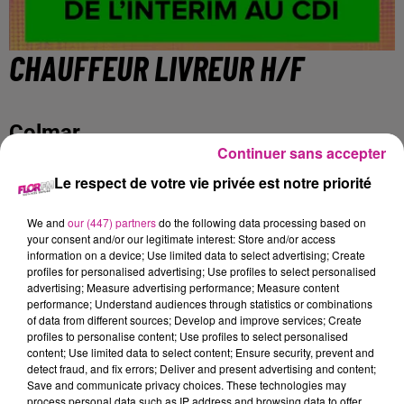
CHAUFFEUR LIVREUR H/F
Colmar
Continuer sans accepter
Le respect de votre vie privée est notre priorité
DESCRIPTION DE L'ENTREPRISE
We and
our (447) partners
do the following data processing based on
Sofitex Colmar
your consent and/or our legitimate interest: Store and/or access
information on a device; Use limited data to select advertising; Create
Fort d'une expérience de plus de 30 ans dans les Ressources
profiles for personalised advertising; Use profiles to select personalised
advertising; Measure advertising performance; Measure content
Humaines, Sofitex est un réseau international de Travail
performance; Understand audiences through statistics or combinations
Temporaire et de Placement en CDI. Sofitex fonde sa
of data from different sources; Develop and improve services; Create
dynamique et son succès sur le professionnalisme de ses
profiles to personalise content; Use profiles to select personalised
content; Use limited data to select content; Ensure security, prevent and
équipes, sa forte réactivité et sa proximité.
detect fraud, and fix errors; Deliver and present advertising and content;
DESCRIPTION DE L'OFFRE
Save and communicate privacy choices. These technologies may
process personal data such as IP address and browsing data to offer