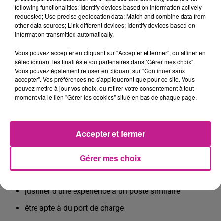
following functionalities: Identify devices based on information actively
Nous recrutons pour l'un de nos clients, un magasinier
requested; Use precise geolocation data; Match and combine data from
chauffeur livreur H/F ayant pour missions :
other data sources; Link different devices; Identify devices based on
information transmitted automatically.
le chargement de la camionnette
Vous pouvez accepter en cliquant sur "Accepter et fermer", ou affiner en
les opérations liées à la livraison des revendeurs en
sélectionnant les finalités et/ou partenaires dans "Gérer mes choix".
véhicule utilitaire
Vous pouvez également refuser en cliquant sur "Continuer sans
accepter". Vos préférences ne s'appliqueront que pour ce site. Vous
le rangement dans le stock
pouvez mettre à jour vos choix, ou retirer votre consentement à tout
moment via le lien "Gérer les cookies" situé en bas de chaque page.
Horaires de journée du lundi au vendredi
PROFIL RECHERCHÉ
Accepter et fermer
permis B exigé depuis plus de 3 ans
Gérer mes choix
avoir le sens de l'organisation
avoir un bon sens du relationnel avec les clients
justifier d'une expérience à un poste similaire
être apte à du port de charge