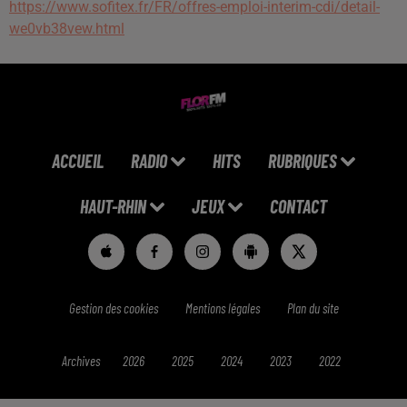
https://www.sofitex.fr/FR/offres-emploi-interim-cdi/detail-
we0vb38vew.html
ACCUEIL
RADIO
HITS
RUBRIQUES
HAUT-RHIN
JEUX
CONTACT
Gestion des cookies
Mentions légales
Plan du site
Archives
2026
2025
2024
2023
2022