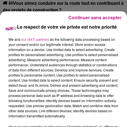
🚚 🚧
Vous aimez conduire sur la route tout en contribuant à
des projets de construction ?
Continuer sans accepter
Nous recrutons pour le compte de notre client situé à
Le respect de votre vie privée est notre priorité
Wittelsheim, un Chauffeur SPL (H/F).
💼
Vos principales missions :
We and
our (447) partners
do the following data processing based on
your consent and/or our legitimate interest: Store and/or access
Effectuer le chargement et le déchargement des
information on a device; Use limited data to select advertising; Create
marchandises tout en s’assurant que celles-ci soient
profiles for personalised advertising; Use profiles to select personalised
correctement sécurisées
advertising; Measure advertising performance; Measure content
performance; Understand audiences through statistics or combinations
Assurer le transport de matériaux liés aux travaux
of data from different sources; Develop and improve services; Create
profiles to personalise content; Use profiles to select personalised
publics (terre, gravats, enrobés, etc.)
content; Use limited data to select content; Ensure security, prevent and
detect fraud, and fix errors; Deliver and present advertising and content;
Intervenir sur des opérations manœuvre, de rabotage et
Save and communicate privacy choices. These technologies may
approvisionner les chantiers
process personal data such as IP address and browsing data to offer
following functionalities: Identify devices based on information actively
Gérer les documents administratifs de transport et
requested; Use precise geolocation data; Match and combine data from
veiller au bon respect de l’ensemble des formalités
other data sources; Link different devices; Identify devices based on
requises.
information transmitted automatically.
Vérifier l’état du véhicule avant chaque départ, signaler
Vous pouvez accepter en cliquant sur "Accepter et fermer", ou affiner en