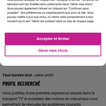
sélectionnant les finalités et/ou partenaires dans "Gérer mes choix".
toute anomalie et réaliser la maintenance de base
Vous pouvez également refuser en cliquant sur "Continuer sans
Communiquer efficacement avec le personnel
accepter". Vos préférences ne s'appliqueront que pour ce site. Vous
pouvez mettre à jour vos choix, ou retirer votre consentement à tout
logistique et les responsables de chantier afin de
moment via le lien "Gérer les cookies" situé en bas de chaque page.
coordonner les livraisons
🕒
Conditions de travail :
Accepter et fermer
Contrat :
Intérim – démarrage dès que possible
Durée :
2 mois
Gérer mes choix
Horaires :
40H par semaine
💰
Rémunération
:
Taux horaire brut :
selon profil
PROFIL RECHERCHÉ
Vous justifiez d’une première expérience réussie dans le
transport TP et possédez des notions en mécanique vous
permettant de résoudre les problèmes courants.