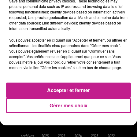
Save and communicate privacy choices. These technologies may
process personal data such as IP address and browsing data to offer
Retrouvez Chris pour l'actu dans le Haut-Rhin et les offres
following functionalities: Identify devices based on information actively
requested; Use precise geolocation data; Match and combine data from
d'emploi à 12h40 à 13h40.
other data sources; Link different devices; Identify devices based on
information transmitted automatically.
Vous pouvez accepter en cliquant sur "Accepter et fermer", ou affiner en
sélectionnant les finalités et/ou partenaires dans "Gérer mes choix".
Vous pouvez également refuser en cliquant sur "Continuer sans
accepter". Vos préférences ne s'appliqueront que pour ce site. Vous
pouvez mettre à jour vos choix, ou retirer votre consentement à tout
moment via le lien "Gérer les cookies" situé en bas de chaque page.
ACCUEIL
RADIO
HITS
RUBRIQUES
HAUT-RHIN
JEUX
CONTACT
Accepter et fermer
Gérer mes choix
Gestion des cookies
Mentions légales
Plan du site
Archives
2026
2025
2024
2023
2022