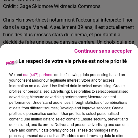
Crédit :
Gage Skidmore Wikimedia Commons
Chris Hemsworth est notamment l’acteur qui interprète Thor
dans la saga Marvel. A seulement 39 ans, il est actuellement
l'une des plus grosses stars du cinéma, et pourtant il a
décidé de faire une pause dans sa carrière. Un choix qui a de
quoi surprendre, mais qui lui est apparu comme inévitable à
Continuer sans accepter
la suite d'une mauvaise nouvelle. Il a découvert qu’il avait
Le respect de votre vie privée est notre priorité
une prédisposition génétique à la maladie d’Alzheimer. Il
n’est pas malade mais cette nouvelle lui a donné envie de
We and
our (447) partners
do the following data processing based on
revoir ses priorités.
your consent and/or our legitimate interest: Store and/or access
information on a device; Use limited data to select advertising; Create
TITRES DIFFUSÉS
Voir plus
profiles for personalised advertising; Use profiles to select personalised
advertising; Measure advertising performance; Measure content
performance; Understand audiences through statistics or combinations
of data from different sources; Develop and improve services; Create
profiles to personalise content; Use profiles to select personalised
18h55
18h55
18h51
18h51
18h48
18h48
content; Use limited data to select content; Ensure security, prevent and
detect fraud, and fix errors; Deliver and present advertising and content;
Save and communicate privacy choices. These technologies may
process personal data such as IP address and browsing data to offer