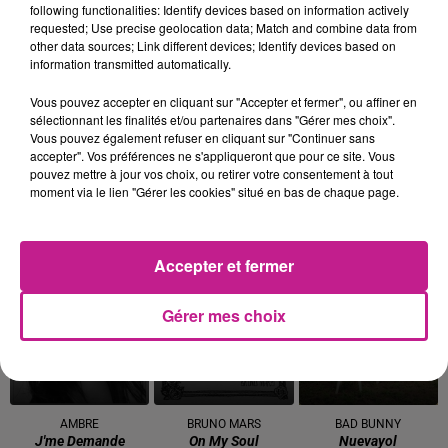
following functionalities: Identify devices based on information actively
requested; Use precise geolocation data; Match and combine data from
other data sources; Link different devices; Identify devices based on
JUNGELI FEAT. ZAHO
ANGELE
BEBE REXHA
information transmitted automatically.
T'etais Ou?
Dis-Le
New Religion
Vous pouvez accepter en cliquant sur "Accepter et fermer", ou affiner en
18h39
18h39
18h35
18h35
18h32
18h32
sélectionnant les finalités et/ou partenaires dans "Gérer mes choix".
Vous pouvez également refuser en cliquant sur "Continuer sans
accepter". Vos préférences ne s'appliqueront que pour ce site. Vous
pouvez mettre à jour vos choix, ou retirer votre consentement à tout
moment via le lien "Gérer les cookies" situé en bas de chaque page.
BTS
TEDDY SWIMS
CALVIN HARRIS
Swim
Mr Know It All
Feel So Close
Accepter et fermer
18h27
18h27
18h24
18h24
18h21
18h21
Gérer mes choix
AMBRE
BRUNO MARS
BAD BUNNY
J'me Demande
On My Soul
Nuevayol