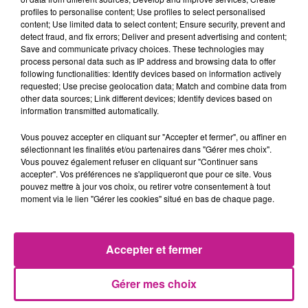
de Londres, Manchester et Séoul.
profiles to personalise content; Use profiles to select personalised
TITRES DIFFUSÉS
content; Use limited data to select content; Ensure security, prevent and
Voir plus
detect fraud, and fix errors; Deliver and present advertising and content;
Save and communicate privacy choices. These technologies may
process personal data such as IP address and browsing data to offer
following functionalities: Identify devices based on information actively
5h49
5h49
5h46
5h46
5h43
5h43
requested; Use precise geolocation data; Match and combine data from
other data sources; Link different devices; Identify devices based on
information transmitted automatically.
Vous pouvez accepter en cliquant sur "Accepter et fermer", ou affiner en
sélectionnant les finalités et/ou partenaires dans "Gérer mes choix".
Vous pouvez également refuser en cliquant sur "Continuer sans
OLIVIA RODRIGO
LUCENZO
AMBRE
accepter". Vos préférences ne s'appliqueront que pour ce site. Vous
Drop Dead
Danza Kuduro
J'me Demande
pouvez mettre à jour vos choix, ou retirer votre consentement à tout
moment via le lien "Gérer les cookies" situé en bas de chaque page.
5h40
5h40
5h36
5h36
5h34
5h34
Accepter et fermer
Gérer mes choix
SOPRANO
THE AVENER
DJ GOJA
Dj
Castle In The Snow
Mi Chico