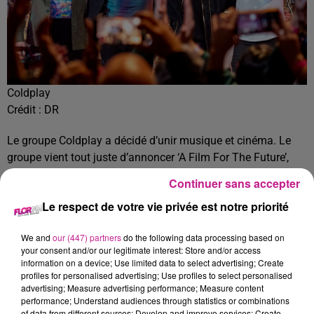
Coldplay
Crédit :
DR
Le groupe Coldplay
a décidé d’unir musique et cinéma. Le
groupe vient tout juste d’annoncer ‘A Film For The Future’,
chargé d’accompagner l’album Moon Music – sorti en
Continuer sans accepter
octobre dernier. Un film de 44 minutes sur lequel près de 150
Le respect de votre vie privée est notre priorité
artistes venus du monde entier ont travaillé. Chaque artiste
s’est vu remettre des extraits musicaux de « Moon Music » et
We and
our (447) partners
do the following data processing based on
a été invité à créer les visuels correspondants.
your consent and/or our legitimate interest: Store and/or access
information on a device; Use limited data to select advertising; Create
Pour découvrir A Film For The Future, il faudra se rendre sur
profiles for personalised advertising; Use profiles to select personalised
Youtube le 22 janvier prochain. Le film aura droit à des
advertising; Measure advertising performance; Measure content
projections spéciales à 360 degrés dans les salles Lightroom
performance; Understand audiences through statistics or combinations
of data from different sources; Develop and improve services; Create