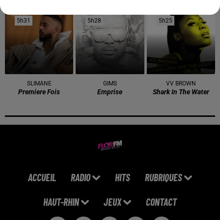
5h31
5h31
5h28
5h28
5h25
5h25
SLIMANE
GIMS
VV BROWN
Premiere Fois
Emprise
Shark In The Water
ACCUEIL
RADIO
HITS
RUBRIQUES
HAUT-RHIN
JEUX
CONTACT