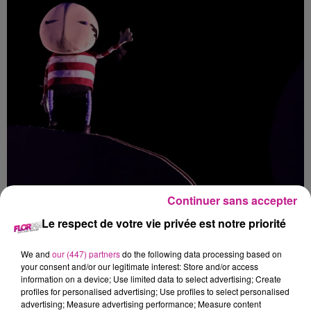
Continuer sans accepter
Le respect de votre vie privée est notre priorité
We and
our (447) partners
do the following data processing based on
La poésie à l’état pur
your consent and/or our legitimate interest: Store and/or access
information on a device; Use limited data to select advertising; Create
Plongez dans l’univers d’un petit
profiles for personalised advertising; Use profiles to select personalised
garçon qui poursuit une quête
advertising; Measure advertising performance; Measure content