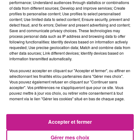
performance; Understand audiences through statistics or combinations
extraordinaire : se lier d’amitié avec
of data from different sources; Develop and improve services; Create
une étoile. Il déploie des trésors
profiles to personalise content; Use profiles to select personalised
d’imagination et de courage pour
content; Use limited data to select content; Ensure security, prevent and
detect fraud, and fix errors; Deliver and present advertising and content;
réaliser son rêve, mais rien n’y fait : elle
Save and communicate privacy choices. These technologies may
reste inaccessible ! Mêlant théâtre,
process personal data such as IP address and browsing data to offer
following functionalities: Identify devices based on information actively
marionnette et cinéma d’animation,
requested; Use precise geolocation data; Match and combine data from
librement inspiré de l’œuvre d’Oliver
other data sources; Link different devices; Identify devices based on
information transmitted automatically.
Jeffers, ce poème visuel à la chute
savoureuse ne manque pas de rappeler
Vous pouvez accepter en cliquant sur "Accepter et fermer", ou affiner en
aux petits comme aux grands qu’il est
sélectionnant les finalités et/ou partenaires dans "Gérer mes choix".
Vous pouvez également refuser en cliquant sur "Continuer sans
possible de réaliser ses rêves si l’on
accepter". Vos préférences ne s'appliqueront que pour ce site. Vous
apprend à les regarder sous un angle
pouvez mettre à jour vos choix, ou retirer votre consentement à tout
moment via le lien "Gérer les cookies" situé en bas de chaque page.
différent.
Accepter et fermer
Lieu
68600
Vogelgrun
Gérer mes choix