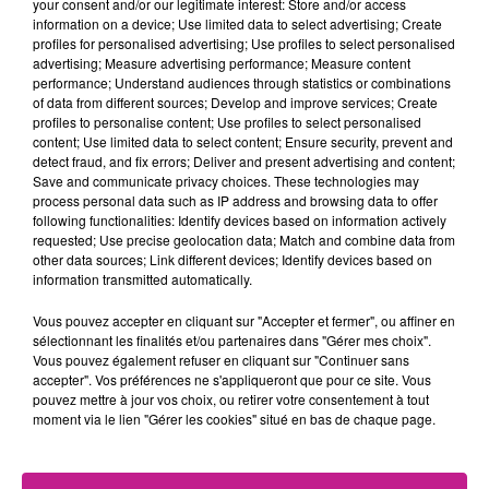
your consent and/or our legitimate interest: Store and/or access
information on a device; Use limited data to select advertising; Create
Nous recrutons un(e) Concierge H/F
pour assurer l’entretien
profiles for personalised advertising; Use profiles to select personalised
et la sécurité d’une résidence composée de
6 bâtiments
advertising; Measure advertising performance; Measure content
accueillant 104 résidents
, dans un cadre de travail stable et
performance; Understand audiences through statistics or combinations
of data from different sources; Develop and improve services; Create
valorisant.
profiles to personalise content; Use profiles to select personalised
VOS MISSIONS PRINCIPALES :
content; Use limited data to select content; Ensure security, prevent and
detect fraud, and fix errors; Deliver and present advertising and content;
Save and communicate privacy choices. These technologies may
Entretien des parties communes
: ménage quotidien
process personal data such as IP address and browsing data to offer
des halls, escaliers, paliers et espaces partagés
following functionalities: Identify devices based on information actively
requested; Use precise geolocation data; Match and combine data from
Gardiennage et sécurité
: rondes régulières, veille au
other data sources; Link different devices; Identify devices based on
bon ordre de la résidence
information transmitted automatically.
Petit entretien courant
: remplacement d’ampoules,
Vous pouvez accepter en cliquant sur "Accepter et fermer", ou affiner en
réparations simples, surveillance des équipements
sélectionnant les finalités et/ou partenaires dans "Gérer mes choix".
Vous pouvez également refuser en cliquant sur "Continuer sans
Logistique quotidienne
: réception et distribution des
accepter". Vos préférences ne s'appliqueront que pour ce site. Vous
pouvez mettre à jour vos choix, ou retirer votre consentement à tout
colis, sortie des poubelles
moment via le lien "Gérer les cookies" situé en bas de chaque page.
Relation avec les résidents
: contact de proximité,
réactivité et disponibilité