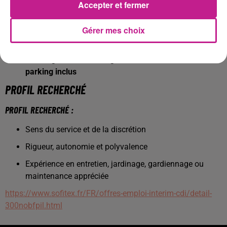
Accepter et fermer
CONDITIONS DU POSTE :
Temps plein – 35H/semaine
, du lundi au vendredi
Gérer mes choix
Rémunération
: SMIC sur 13 mois + étrennes
Avantage en nature
:
logement de fonction F2 avec
parking inclus
PROFIL RECHERCHÉ
PROFIL RECHERCHÉ :
Sens du service et de la discrétion
Rigueur, autonomie et polyvalence
Expérience en entretien, jardinage, gardiennage ou
maintenance appréciée
https://www.sofitex.fr/FR/offres-emploi-interim-cdi/detail-
300nobfpil.html