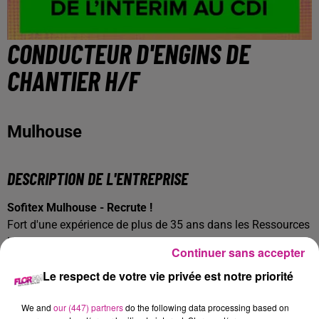
CONDUCTEUR D'ENGINS DE
CHANTIER H/F
Mulhouse
DESCRIPTION DE L'ENTREPRISE
Sofitex Mulhouse - Recrute !
Fort d'une expérience de plus de 35 ans dans les Ressources
Humaines, Sofitex est un réseau international de Travail
Continuer sans accepter
Temporaire et de Placement en CDI. Sofitex fonde sa
Le respect de votre vie privée est notre priorité
dynamique et son succès sur le professionnalisme de ses
équipes, sa forte réactivité et sa proximité.
We and
our (447) partners
do the following data processing based on
DESCRIPTION DE L'OFFRE