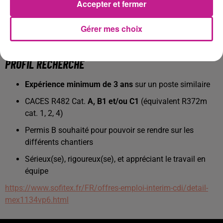
Accepter et fermer
Rémunération :
taux horaire entre
12,50 € et
14,00 €
, selon convention collective et expérience
Gérer mes choix
Avantages :
panier repas (
11,80 €/jour
) +
indemnités de déplacement
PROFIL RECHERCHÉ
Expérience minimum de 3 ans
sur un poste similaire
CACES R482 Cat.
A, B1 et/ou C1
(équivalent R372m
cat. 1, 2, 4)
Permis B souhaité pour pouvoir se rendre sur les
différents chantiers
Sérieux(se), rigoureux(se), et appréciant le travail en
équipe
https://www.sofitex.fr/FR/offres-emploi-interim-cdi/detail-
mex1134vp6.html