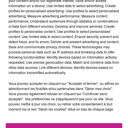
your consent and/or our legitimate interest: Store and/or access
information on a device; Use limited data to select advertising; Create
profiles for personalised advertising; Use profiles to select personalised
Nous recrutons pour notre partenaire, acteur reconnu dans le
advertising; Measure advertising performance; Measure content
secteur des
Travaux Publics
, un
Conducteur d’Engins H/F
,
performance; Understand audiences through statistics or combinations
dans le cadre d’une mission longue durée.
of data from different sources; Develop and improve services; Create
profiles to personalise content; Use profiles to select personalised
🎯
VOS MISSIONS :
content; Use limited data to select content; Ensure security, prevent and
detect fraud, and fix errors; Deliver and present advertising and content;
Conduite et maniement des engins de chantier :
mini-
Save and communicate privacy choices. These technologies may
process personal data such as IP address and browsing data to offer
pelle, pelle, chargeur
following functionalities: Identify devices based on information actively
Réalisation des travaux de terrassement, nivellement,
requested; Use precise geolocation data; Match and combine data from
other data sources; Link different devices; Identify devices based on
manutention et chargement
information transmitted automatically.
Entretien courant des engins et réglages de base
Vous pouvez accepter en cliquant sur "Accepter et fermer", ou affiner en
Respect des consignes de sécurité sur chantier
sélectionnant les finalités et/ou partenaires dans "Gérer mes choix".
Vous pouvez également refuser en cliquant sur "Continuer sans
accepter". Vos préférences ne s'appliqueront que pour ce site. Vous
📍
Conditions du poste :
pouvez mettre à jour vos choix, ou retirer votre consentement à tout
moment via le lien "Gérer les cookies" situé en bas de chaque page.
Prise de poste :
Immédiate
Contrat :
mission longue durée