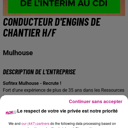
CONDUCTEUR D'ENGINS DE
CHANTIER H/F
Mulhouse
DESCRIPTION DE L'ENTREPRISE
Sofitex Mulhouse - Recrute !
Fort d'une expérience de plus de 35 ans dans les Ressources
Humaines, Sofitex est un réseau international de Travail
Continuer sans accepter
Temporaire et de Placement en CDI. Sofitex fonde sa
Le respect de votre vie privée est notre priorité
dynamique et son succès sur le professionnalisme de ses
équipes, sa forte réactivité et sa proximité.
We and
our (447) partners
do the following data processing based on
DESCRIPTION DE L'OFFRE