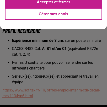
Accepter et fermer
Rémunération :
taux horaire entre
12,50 € et
14,00 €
, selon convention collective et expérience
Gérer mes choix
Avantages :
panier repas (
11,80 €/jour
) +
indemnités de déplacement
PROFIL RECHERCHÉ
Expérience minimum de 3 ans
sur un poste similaire
CACES R482 Cat.
A, B1 et/ou C1
(équivalent R372m
cat. 1, 2, 4)
Permis B souhaité pour pouvoir se rendre sur les
différents chantiers
Sérieux(se), rigoureux(se), et appréciant le travail en
équipe
https://www.sofitex.fr/FR/offres-emploi-interim-cdi/detail-
mex1134vp6.html