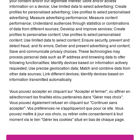
your consent and/or our legitimate interest: Store and/or access
information on a device; Use limited data to select advertising; Create
profiles for personalised advertising; Use profiles to select personalised
Nous recrutons pour notre partenaire, acteur reconnu dans le
advertising; Measure advertising performance; Measure content
secteur des
Travaux Publics
, un
Conducteur d’Engins H/F
,
performance; Understand audiences through statistics or combinations
dans le cadre d’une mission longue durée.
of data from different sources; Develop and improve services; Create
profiles to personalise content; Use profiles to select personalised
🎯
VOS MISSIONS :
content; Use limited data to select content; Ensure security, prevent and
detect fraud, and fix errors; Deliver and present advertising and content;
Conduite et maniement des engins de chantier :
mini-
Save and communicate privacy choices. These technologies may
process personal data such as IP address and browsing data to offer
pelle, pelle, chargeur
following functionalities: Identify devices based on information actively
Réalisation des travaux de terrassement, nivellement,
requested; Use precise geolocation data; Match and combine data from
other data sources; Link different devices; Identify devices based on
manutention et chargement
information transmitted automatically.
Entretien courant des engins et réglages de base
Vous pouvez accepter en cliquant sur "Accepter et fermer", ou affiner en
Respect des consignes de sécurité sur chantier
sélectionnant les finalités et/ou partenaires dans "Gérer mes choix".
Vous pouvez également refuser en cliquant sur "Continuer sans
accepter". Vos préférences ne s'appliqueront que pour ce site. Vous
📍
Conditions du poste :
pouvez mettre à jour vos choix, ou retirer votre consentement à tout
moment via le lien "Gérer les cookies" situé en bas de chaque page.
Prise de poste :
Immédiate
Contrat :
mission longue durée