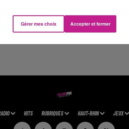
us travaillerez tout en respectant les règles de sécurité .
us avez idéalement acquis de l'expérience dans la conduite d'en
arment de camion.
us aimez le travail d'équipe et travaillez en extérieur.
Gérer mes choix
Accepter et fermer
e
CACES R 482 Catégorie C1
(anciennement R372 catégorie 4) e
tps://www.sofitex.fr/FR/offres-emploi-interim-cdi/detail-is4kfju
RADIO
HITS
RUBRIQUES
HAUT-RHIN
JEUX