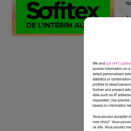
No
Au
We and
our (447) partn
access information on a 
Vo
select personalised ad
statistics or combinatio
Ce
profiles to select person
Deliver and present adv
data such as IP address 
- 
requested; Use precise g
Ta
based on information tra
do
Vous pouvez accepter en 
P
mes choix". Vous pouvez
ce site. Vous pouvez met