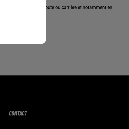
gins de chantiers sur route ou carrière et notamment en
st
indispensable
.
3so.html
CONTACT