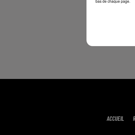
Vo
bas de chaque page.
Vo
ch
Vo
L
ht
ACCUEIL