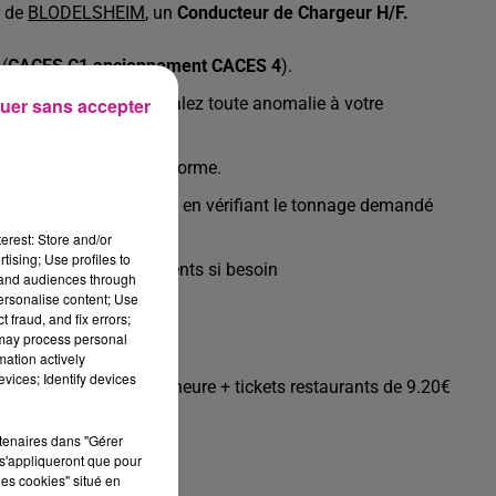
r de
BLODELSHEIM
, un
Conducteur de Chargeur H/F.
 (
CACES C1 anciennement CACES 4
).
yage de l'engin) et signalez toute anomalie à votre
uer sans accepter
t sortants sur la plateforme.
soins en matériaux tout en vérifiant le tonnage demandé
erest: Store and/or
tising; Use profiles to
 aux réapprovisionnements si besoin
tand audiences through
personalise content; Use
 fraud, and fix errors;
 may process personal
mation actively
vices; Identify devices
vacance proratisée à l'heure + tickets restaurants de 9.20€
rtenaires dans "Gérer
s'appliqueront que pour
les cookies" situé en