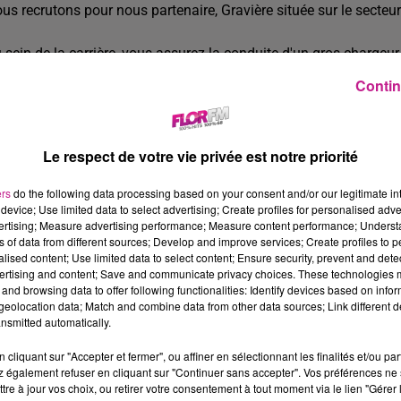
us recrutons pour nous partenaire, Gravière située sur le secteu
 sein de la carrière, vous assurez la conduite d'un gros chargeur
Vous contrôlez votre engin (vérification quotidienne et netto
Contin
responsable
Vous contrôlez également la qualité des matériaux entrants e
Le respect de votre vie privée est notre priorité
Vous chargez les camions bennes des clients selon leurs be
par ces derniers
ers
do the following data processing based on your consent and/or our legitimate int
device; Use limited data to select advertising; Create profiles for personalised adver
us vous assurez de l’état des stocks de matières pour procéder
vertising; Measure advertising performance; Measure content performance; Unders
ns of data from different sources; Develop and improve services; Create profiles to 
 poste est à pourvoir
immédiatement
.
alised content; Use limited data to select content; Ensure security, prevent and detect
ertising and content; Save and communicate privacy choices. These technologies
and browsing data to offer following functionalities: Identify devices based on infor
La rémunération se compose des éléments suivants:
eolocation data; Match and combine data from other data sources; Link different de
ux horaire à définir + 13ème mois proratisé à l'heure + prime de 
nsmitted automatically.
nt 5.52€ pris en charge par l'entreprise.
cliquant sur "Accepter et fermer", ou affiner en sélectionnant les finalités et/ou pa
ROFIL RECHERCHÉ
 également refuser en cliquant sur "Continuer sans accepter". Vos préférences ne 
tre à jour vos choix, ou retirer votre consentement à tout moment via le lien "Gérer 