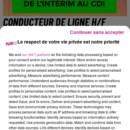
CONDUCTEUR DE LIGNE H/F
Continuer sans accepter
Le respect de votre vie privée est notre priorité
Mulhouse
We and
our (447) partners
do the following data processing based on
your consent and/or our legitimate interest: Store and/or access
Nous recrutons pour l'un de nos clients, spécialisé dans la
information on a device; Use limited data to select advertising; Create
personnalisation de cartes bancaires et chéquiers, un
profiles for personalised advertising; Use profiles to select personalised
conducteur de ligne de production H/F.
advertising; Measure advertising performance; Measure content
performance; Understand audiences through statistics or combinations
Votre principale mission :
of data from different sources; Develop and improve services; Create
profiles to personalise content; Use profiles to select personalised
Vous serez en charge de la conduite de machines de
content; Use limited data to select content; Ensure security, prevent and
detect fraud, and fix errors; Deliver and present advertising and content;
façonnage (réglages mécanique, objectifs de qualité et de
Save and communicate privacy choices. These technologies may
production).
process personal data such as IP address and browsing data to offer
following functionalities: Identify devices based on information actively
Poste à pourvoir en horaires d'équipe 2X7 du lundi au
requested; Use precise geolocation data; Match and combine data from
vendredi.
other data sources; Link different devices; Identify devices based on