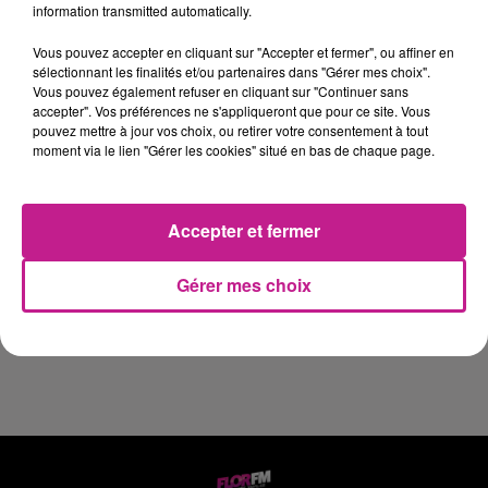
information transmitted automatically.
Rémunération : Taux horaire à définir, prime d'équipe et
indemnité de repas.
Vous pouvez accepter en cliquant sur "Accepter et fermer", ou affiner en
sélectionnant les finalités et/ou partenaires dans "Gérer mes choix".
PROFIL RECHERCHÉ
Vous pouvez également refuser en cliquant sur "Continuer sans
accepter". Vos préférences ne s'appliqueront que pour ce site. Vous
Vous bénéficiez d'une première expérience en conduite de
pouvez mettre à jour vos choix, ou retirer votre consentement à tout
moment via le lien "Gérer les cookies" situé en bas de chaque page.
ligne de production.
Vous possédez des notions en mécanique et en
informatique.
Accepter et fermer
Vous êtes rigoureux, réactif et aimez travailler en équipe.
Gérer mes choix
https://www.sofitex.fr/FR/offres-emploi-interim-cdi/detail-
5ikbmdnzir.html