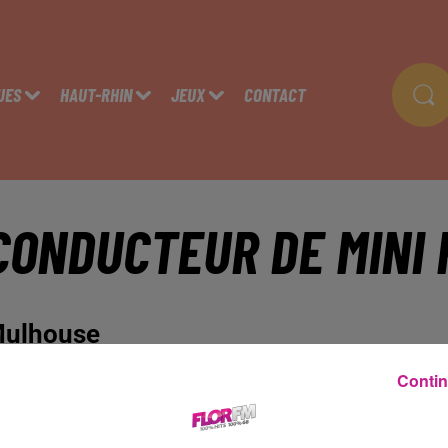
UES
HAUT-RHIN
JEUX
CONTACT
CONDUCTEUR DE MINI 
ulhouse
Contin
tps://www.sofitex.fr/FR/offres-emploi-interim-cdi/detail-iopm