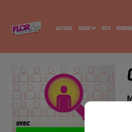
ACCUEIL
RADIO
HITS
RUBRIQ
M
ht