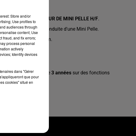
erest: Store and/or
Publics, un
CONDUCTEUR DE MINI PELLE
H/F
.
tising; Use profiles to
tand audiences through
rez comme mission la conduite d'une Mini Pelle.
personalise content; Use
 fraud, and fix errors;
ssion longue en intérim.
 may process personal
mation actively
vices; Identify devices
rtenaires dans "Gérer
 expérience similaire de
3 années
sur des fonctions
s'appliqueront que pour
les cookies" situé en