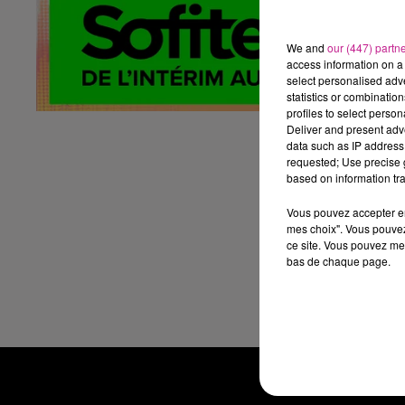
D
We and
our (447) partn
No
access information on a 
select personalised ad
Vo
statistics or combinatio
profiles to select person
Le
Deliver and present adv
data such as IP address 
Ta
requested; Use precise g
P
based on information tra
Vous pouvez accepter en 
Po
mes choix". Vous pouvez
si
ce site. Vous pouvez met
L
bas de chaque page.