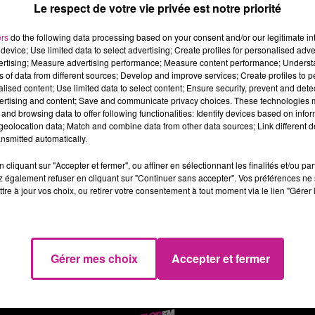
Le respect de votre vie privée est notre priorité
ESCRIPTION DE L'OFFRE
ers
do the following data processing based on your consent and/or our legitimate int
us recrutons pour notre partenaire Spécialisé dans les Travaux 
device; Use limited data to select advertising; Create profiles for personalised adver
vertising; Measure advertising performance; Measure content performance; Unders
us intervenez sur des chantiers en voirie et terrassement et au
ns of data from different sources; Develop and improve services; Create profiles to 
alised content; Use limited data to select content; Ensure security, prevent and detect
 poste est à pourvoir à compter
DES QUE POSSIBLE
pour une mi
ertising and content; Save and communicate privacy choices. These technologies
and browsing data to offer following functionalities: Identify devices based on infor
ux horaire suivant convention collective et expérience
eolocation data; Match and combine data from other data sources; Link different de
ROFIL RECHERCHÉ
nsmitted automatically.
cliquant sur "Accepter et fermer", ou affiner en sélectionnant les finalités et/ou pa
ur mener à bien l'ensemble de ces missions, vous possédez une
 également refuser en cliquant sur "Continuer sans accepter". Vos préférences ne 
milaires.
tre à jour vos choix, ou retirer votre consentement à tout moment via le lien "Gérer 
e CACES
R482 Cat. A
(ancien R372m cat. 1) est impératif.
Gérer mes choix
Accepter et fermer