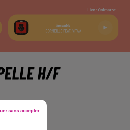
Live :
Colmar
Ensemble
CORNEILLE FEAT. VITAA
PELLE H/F
uer sans accepter
6mwgcb.html