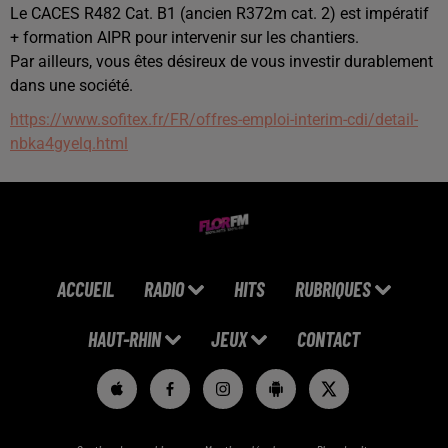
Le CACES R482 Cat. B1 (ancien R372m cat. 2) est impératif
+ formation AIPR pour intervenir sur les chantiers.
Par ailleurs, vous êtes désireux de vous investir durablement
dans une société.
https://www.sofitex.fr/FR/offres-emploi-interim-cdi/detail-
nbka4gyelq.html
ACCUEIL
RADIO
HITS
RUBRIQUES
HAUT-RHIN
JEUX
CONTACT