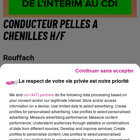
CONDUCTEUR PELLES A
CHENILLES H/F
Rouffach
Continuer sans accepter
DESCRIPTION DE L'ENTREPRISE
Le respect de votre vie privée est notre priorité
Sofitex Mulhouse - Bâtiment et industrie
We and
our (447) partners
do the following data processing based on
Fort d'une expérience de plus de 30 ans dans les Ressources
your consent and/or our legitimate interest: Store and/or access
Humaines, Sofitex est un réseau international de Travail
information on a device; Use limited data to select advertising; Create
profiles for personalised advertising; Use profiles to select personalised
Temporaire et de Placement en CDI. Sofitex fonde sa
advertising; Measure advertising performance; Measure content
dynamique et son succès sur le professionnalisme de ses
performance; Understand audiences through statistics or combinations
équipes, sa forte réactivité et sa proximité.
of data from different sources; Develop and improve services; Create
profiles to personalise content; Use profiles to select personalised
DESCRIPTION DE L'OFFRE
content; Use limited data to select content; Ensure security, prevent and