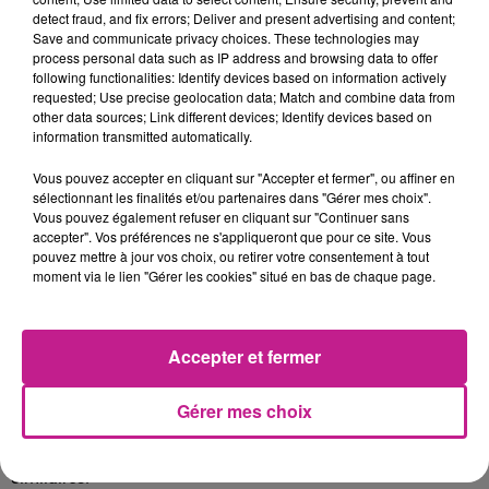
detect fraud, and fix errors; Deliver and present advertising and content;
Nous recrutons pour notre partenaire Spécialisé dans les
Save and communicate privacy choices. These technologies may
Travaux Publics sur le secteur de ROUFFACH,
process personal data such as IP address and browsing data to offer
un
following functionalities: Identify devices based on information actively
CONDUCTEUR DE PELLE A CHENILLES H/F.
requested; Use precise geolocation data; Match and combine data from
other data sources; Link different devices; Identify devices based on
Au sein de votre équipe, vos missions sont les suivantes :
information transmitted automatically.
-Conduite en autonomie d'une pelle à chenilles (Un poste
pour une 8 tonnes et un autre poste pour une 15 tonnes)
Vous pouvez accepter en cliquant sur "Accepter et fermer", ou affiner en
sélectionnant les finalités et/ou partenaires dans "Gérer mes choix".
-Aide en cas de besoin à l'équipe
Vous pouvez également refuser en cliquant sur "Continuer sans
-Entretien de sa machine et aide au rangement du chantier
accepter". Vos préférences ne s'appliqueront que pour ce site. Vous
pouvez mettre à jour vos choix, ou retirer votre consentement à tout
Les postes sont à pourvoir DES QUE POSSIBLE pour une
moment via le lien "Gérer les cookies" situé en bas de chaque page.
mission longue en intérim.
La rémunération sera à convenir selon expérience et se situe
entre 13€ et 17€/h + Panier (11.50€/jour) + prime de trajet.
Accepter et fermer
PROFIL RECHERCHÉ
Gérer mes choix
Pour mener à bien l'ensemble de ces missions, vous
possédez une expérience de
3 années
sur des fonctions
similaires.