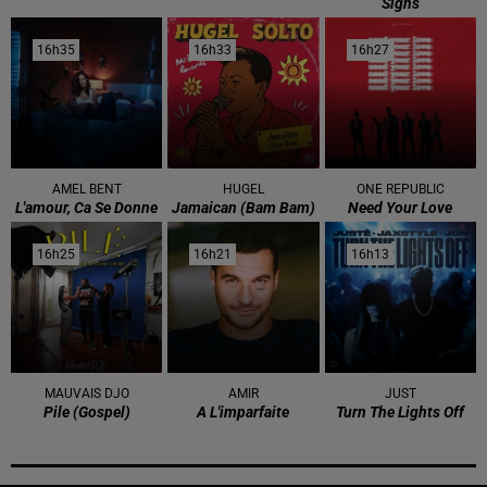
Signs
16h35
16h35
16h33
16h33
16h27
16h27
AMEL BENT
HUGEL
ONE REPUBLIC
L'amour, Ca Se Donne
Jamaican (bam Bam)
Need Your Love
16h25
16h25
16h21
16h21
16h13
16h13
MAUVAIS DJO
AMIR
JUST
Pile (gospel)
A L'imparfaite
Turn The Lights Off