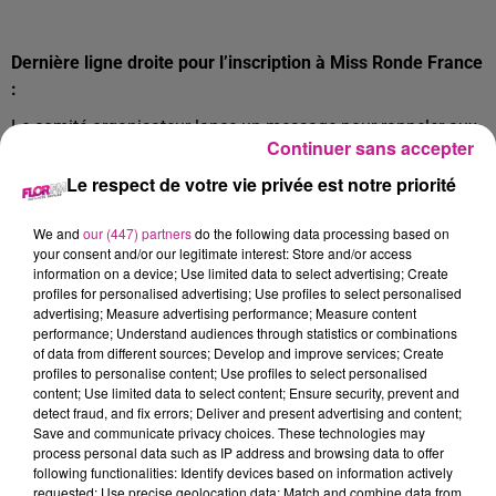
Dernière ligne droite pour l’inscription à Miss Ronde France
:
Le comité organisateur lance un message pour rappeler aux
Continuer sans accepter
potentielles candidates que c’est la dernière ligne droite pour
vous inscrire, si ça vous intéresse, au concours de Miss
Le respect de votre vie privée est notre priorité
Ronde France. L'élection aura lieu le 10 mai prochain à
l’Ed&N de Sausheim. Pour les candidates, sachez qu’il y aura
We and
our (447) partners
do the following data processing based on
your consent and/or our legitimate interest: Store and/or access
une semaine de préparation. Avant cela, il y aura plusieurs
information on a device; Use limited data to select advertising; Create
épreuves à passer comme une itw radio, shooting photo ,
profiles for personalised advertising; Use profiles to select personalised
chanson
Si vous souhaitez participer vous avez jusqu’au 15
advertising; Measure advertising performance; Measure content
performance; Understand audiences through statistics or combinations
février pour le faire en ligne :
https://www.miss-ronde.com
of data from different sources; Develop and improve services; Create
profiles to personalise content; Use profiles to select personalised
content; Use limited data to select content; Ensure security, prevent and
detect fraud, and fix errors; Deliver and present advertising and content;
Nora Hamzawi vous donne RDV demain à Colmar :
Save and communicate privacy choices. These technologies may
L’humoriste, comédienne et chroniqueuse vient à Colmar
process personal data such as IP address and browsing data to offer
following functionalities: Identify devices based on information actively
pour présenter son spectacle nommé "Nora Hamzawi" ! Elle
requested; Use precise geolocation data; Match and combine data from