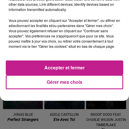
va parler d'elle, de sa vie, de son couple…. Elle va évoquer le
other data sources; Link different devices; Identify devices based on
chaos extérieur et la société en général avec beaucoup
information transmitted automatically.
d’humour et de dérision.
Vous pouvez accepter en cliquant sur "Accepter et fermer", ou affiner en
sélectionnant les finalités et/ou partenaires dans "Gérer mes choix".
📅 : Jeudi 06 février 20h30
Vous pouvez également refuser en cliquant sur "Continuer sans
📍 : Théâtre municipal de Colmar
accepter". Vos préférences ne s'appliqueront que pour ce site. Vous
pouvez mettre à jour vos choix, ou retirer votre consentement à tout
Billeterie :
www.theatre.colmar.fr
moment via le lien "Gérer les cookies" situé en bas de chaque page.
TITRES DIFFUSÉS
Voir plus
Accepter et fermer
16h49
16h49
16h46
16h46
16h38
16h38
Gérer mes choix
JONAS BLUE
ADELE CASTILLON
SNOOP DOOG FEAT.
Perfect Strangers
Ete Avec Toi
CHARLIE WILSON JUSTIN
TIMBERLAKE