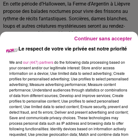
En cette période d’Halloween, la Ferme d’Argentin à Lièpvre
propose des balades nocturnes pour vivre des frissons au
rythme de récits fantastiques. Sorcières, dames blanches,
loups et autres créatures mystérieuses seront au rendez-
vous pour vous faire trembler. Mais pas de panique, ces
Continuer sans accepter
frissons sont adaptés à tous, dès 8 ans.
Le respect de votre vie privée est notre priorité
Pour se réchauffer après l’aventure, un repas chaud sera
servi. Pensez à prévoir une tenue adaptée, des chaussures
We and
our (447) partners
do the following data processing based on
confortables et une lampe de poche ou frontale.
your consent and/or our legitimate interest: Store and/or access
information on a device; Use limited data to select advertising; Create
Les balades auront lieu demain avec deux départs : à 18h30
profiles for personalised advertising; Use profiles to select personalised
et à 19h. Plus d’informations sur le site de la Ferme
advertising; Measure advertising performance; Measure content
performance; Understand audiences through statistics or combinations
d’Argentin.
of data from different sources; Develop and improve services; Create
profiles to personalise content; Use profiles to select personalised
content; Use limited data to select content; Ensure security, prevent and
detect fraud, and fix errors; Deliver and present advertising and content;
Spectacle de magie avec Adrien Wild à Turckheim
Save and communicate privacy choices. These technologies may
Le magicien alsacien Adrien Wild vous attend demain soir à
process personal data such as IP address and browsing data to offer
following functionalities: Identify devices based on information actively
l’espace Rive Droite de Turckheim avec son spectacle "La
requested; Use precise geolocation data; Match and combine data from
Vraie Vie d’un Magicien". Ce show est une revisite des grands