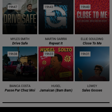
19h47
19h47
19h43
19h43
19h40
19h40
MYLES SMITH
MARTIN GARRIX
ELLIE GOULDING
Drive Safe
Repeat It
Close To Me
19h38
19h38
19h33
19h33
19h31
19h31
BIANCA COSTA
HUGEL
LOWEY
Passe Par Chez Moi
Jamaican (bam Bam)
Sales Gosses