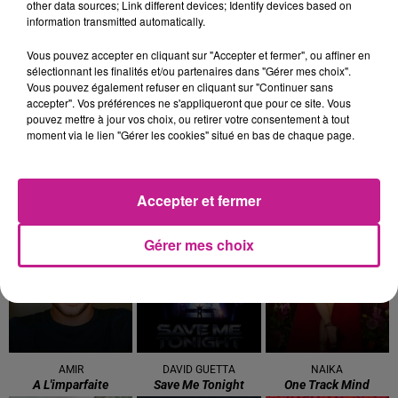
other data sources; Link different devices; Identify devices based on
classiques de la magie, tels que la femme coupée en deux,
information transmitted automatically.
agrémenté d’humour et d’une participation active du public.
Vous pouvez accepter en cliquant sur "Accepter et fermer", ou affiner en
Adrien Wild, connu pour ses apparitions au "Plus Grand
sélectionnant les finalités et/ou partenaires dans "Gérer mes choix".
Cabaret du Monde" de Patrick Sébastien, vous promet une
Vous pouvez également refuser en cliquant sur "Continuer sans
accepter". Vos préférences ne s'appliqueront que pour ce site. Vous
soirée de magie et de rires.
pouvez mettre à jour vos choix, ou retirer votre consentement à tout
moment via le lien "Gérer les cookies" situé en bas de chaque page.
Le spectacle débutera demain à 20h30 à l’espace Rive Droite
de Turckheim.
TITRES DIFFUSÉS
Voir plus
Accepter et fermer
Gérer mes choix
19h57
19h57
19h53
19h53
19h50
19h50
AMIR
DAVID GUETTA
NAIKA
A L'imparfaite
Save Me Tonight
One Track Mind