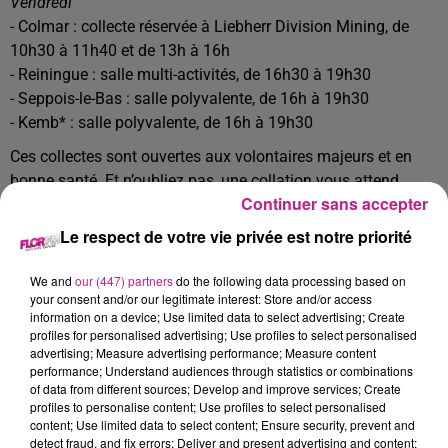
Vendredi
- Colmar : collecte réservée à Liebherr Division Mining, de
10h30 à 11h40 et de 13h à 16h
- Reiningue : salle multi-activités, de 16h30 à 19h30
- Seppois-le-Bas : salle polyvalente, de 16h à 19h30
- Kemb* : salle polyvalente, de 16h à 19h30
Ces collectes sont ouvertes aux volontaires majeurs et en
bonne santé. Et n’oubliez pas, une collation vous attend
Continuer sans accepter
après chaque don !
Le respect de votre vie privée est notre priorité
14ᵉ édition de "Temps fort Marionnettes"
We and
our (447) partners
do the following data processing based on
your consent and/or our legitimate interest: Store and/or access
Le festival "Temps fort Marionnettes" s’installe à la Salle
information on a device; Use limited data to select advertising; Create
Europe de Colmar. Dès aujourd’hui et jusqu’au 23 novembre,
profiles for personalised advertising; Use profiles to select personalised
advertising; Measure advertising performance; Measure content
venez découvrir des spectacles tout public autour de la
performance; Understand audiences through statistics or combinations
marionnette et de l’objet animé.
of data from different sources; Develop and improve services; Create
Principalement destinés aux jeunes enfants, ces spectacles
profiles to personalise content; Use profiles to select personalised
content; Use limited data to select content; Ensure security, prevent and
sont variés et de qualité. Retrouvez les horaires et les dates
detect fraud, and fix errors; Deliver and present advertising and content;