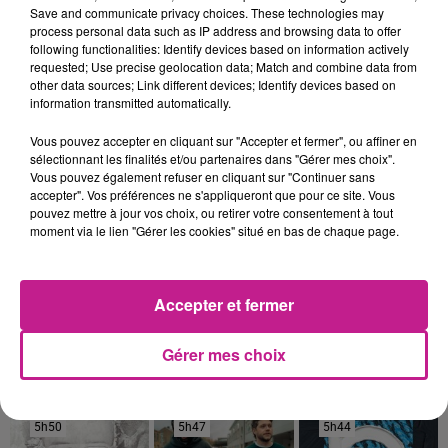
précises sur le site
http://www.lezard.org.
Save and communicate privacy choices. These technologies may
process personal data such as IP address and browsing data to offer
following functionalities: Identify devices based on information actively
requested; Use precise geolocation data; Match and combine data from
Escape game à Niederhergheim
other data sources; Link different devices; Identify devices based on
information transmitted automatically.
Plongez dans l’escape game "Traqueur d’infox", organisé ce
soir à la médiathèque de Niederhergheim à partir de 18h30,
Vous pouvez accepter en cliquant sur "Accepter et fermer", ou affiner en
et demain à Jebsheim.
sélectionnant les finalités et/ou partenaires dans "Gérer mes choix".
Vous pouvez également refuser en cliquant sur "Continuer sans
Ce jeu d’énigmes met les participants au défi d’aider un
accepter". Vos préférences ne s'appliqueront que pour ce site. Vous
journaliste victime de cyberpirates en démêlant une fake
pouvez mettre à jour vos choix, ou retirer votre consentement à tout
moment via le lien "Gérer les cookies" situé en bas de chaque page.
news basée sur des images truquées. L’objectif est de
sensibiliser à la prolifération des fausses informations.
Gratuit mais sur réservation.Contactez les médiathèques
Accepter et fermer
organisatrices pour plus de renseignements.
TITRES DIFFUSÉS
Gérer mes choix
Voir plus
5h50
5h50
5h47
5h47
5h44
5h44