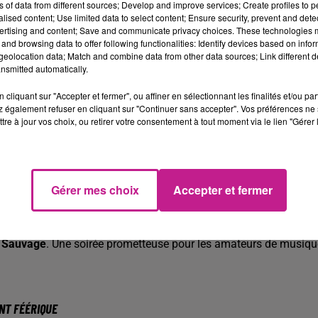
S MANQUER
ns of data from different sources; Develop and improve services; Create profiles to 
alised content; Use limited data to select content; Ensure security, prevent and detect
ertising and content; Save and communicate privacy choices. These technologies
spectacle
"La vraie vie d’un magicien"
, une performance à la fois
and browsing data to offer following functionalities: Identify devices based on infor
ien Wild revisite des classiques de la magie, comme le numéro d
eolocation data; Match and combine data from other data sources; Link different de
vec des boîtes transparentes. Il intègre également les numéros
nsmitted automatically.
 Monde
de Patrick Sébastien.
cliquant sur "Accepter et fermer", ou affiner en sélectionnant les finalités et/ou pa
 partir de 19h30, dès aujourd’hui et jusqu’au 22 décembre, au
 également refuser en cliquant sur "Continuer sans accepter". Vos préférences ne 
tre à jour vos choix, ou retirer votre consentement à tout moment via le lien "Gérer 
Gérer mes choix
Accepter et fermer
a scène du Noumatrouff ce soir pour présenter son premier alb
énergie qui a fait le succès de Thérapie Taxi avec une touche plu
 Sauvage
. Une soirée prometteuse pour les amateurs de musiqu
NT FÉÉRIQUE