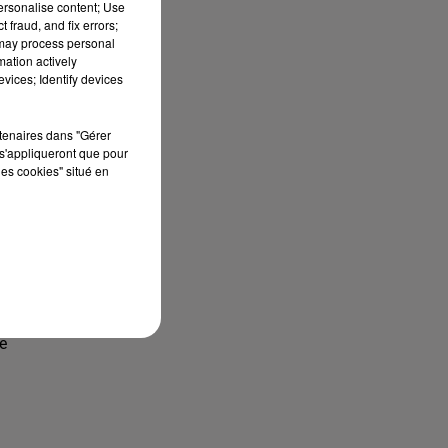
personalise content; Use
 fraud, and fix errors;
 may process personal
mation actively
e
vices; Identify devices
rtenaires dans "Gérer
s'appliqueront que pour
les cookies" situé en
um
s
e