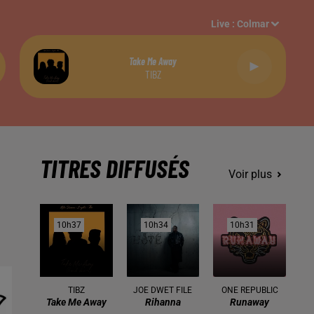
Live :
Colmar
Take Me Away
TIBZ
TITRES DIFFUSÉS
Voir plus
10h37
10h37
10h34
10h34
10h31
10h31
TIBZ
JOE DWET FILE
ONE REPUBLIC
Take Me Away
Rihanna
Runaway