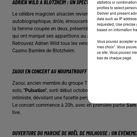
ADRIEN WILD À BLOTZHEIM : UN SPECTACLE MAGIQUE À NE PA
statistics or combinatio
profiles to select person
Deliver and present adv
Le célèbre magicien alsacien revient sur scène avec son 
data such as IP address 
autobiographique, drôle, émouvante, et spectaculaire. Adr
requested; Use precise g
la femme coupée en deux, présenté de manière innovante a
based on information tra
qui ont marqué ses apparitions au
Plus Grand Cabaret du
Vous pouvez accepter en 
Retrouvez Adrien Wild tous les vendredis et samedis soir à
mes choix". Vous pouvez
Casino Barrière de Blotzheim.
ce site. Vous pouvez met
bas de chaque page.
ZAOUI EN CONCERT AU NOUMATROUFF DE MULHOUSE
Zaoui, ancien membre du groupe Thérapie Taxi, sera sur l
solo,
"Pulsation"
, sorti début octobre. Cet opus mélange l’
intimiste, dévoilant une facette personnelle de l’artiste.
Le concert commence à 20h, avec en première partie
Sam
live.
OUVERTURE DU MARCHÉ DE NOËL DE MULHOUSE : UN ÉVÉNEME