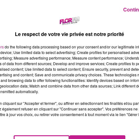
Contin
Athila de Saint-Louis ! Au programme de cette soirée, un Improl
Le respect de votre vie privée est notre priorité
 sait qui est le coupable… pas même lui !
ire revivre en impro certaines situations bien précises pour
ers
do the following data processing based on your consent and/or our legitimate int
device; Use limited data to select advertising; Create profiles for personalised adver
rsonne, absolument personne, ne connaît l’histoire ! Venez découvr
vertising; Measure advertising performance; Measure content performance; Unders
us !
ns of data from different sources; Develop and improve services; Create profiles to 
alised content; Use limited data to select content; Ensure security, prevent and detect
ertising and content; Save and communicate privacy choices. These technologies
and browsing data to offer following functionalities: Identify devices based on infor
eolocation data; Match and combine data from other data sources; Link different de
nsmitted automatically.
cliquant sur "Accepter et fermer", ou affiner en sélectionnant les finalités et/ou pa
 également refuser en cliquant sur "Continuer sans accepter". Vos préférences ne 
tre à jour vos choix, ou retirer votre consentement à tout moment via le lien "Gérer 
 de Riedisheim. De nombreuses animations seront proposées !