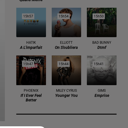
15h57
15h57
15h54
15h54
15h50
15h50
HATIK
ELLIOTT
BAD BUNNY
A L'imparfait
On S'oubliera
Dtmf
15h47
15h47
15h44
15h44
15h41
15h41
PHOENIX
MILEY CYRUS
GIMS
If I Ever Feel
Younger You
Emprise
Better