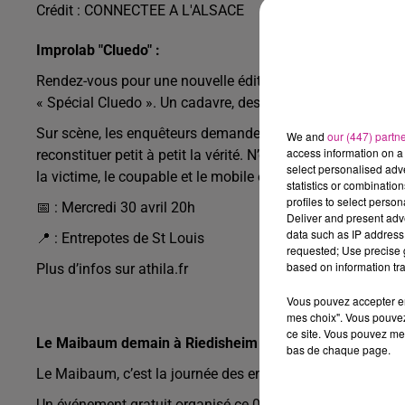
Crédit :
CONNECTEE A L'ALSACE
Improlab "Cluedo" :
Rendez-vous pour une nouvelle éditin d’ IMPROLAB avec l’
« Spécial Cluedo ». Un cadavre, des suspects, personne ne
Sur scène, les enquêteurs demanderont aux comédiens de fa
We and
our (447) partn
access information on a 
reconstituer petit à petit la vérité. N’oublions pas que pe
select personalised ad
la victime, le coupable et le mobile en même temps que no
statistics or combinatio
profiles to select person
📅 : Mercredi 30 avril 20h
Deliver and present adv
data such as IP address 
📍 : Entrepotes de St Louis
requested; Use precise g
based on information tra
Plus d’infos sur athila.fr
Vous pouvez accepter en 
mes choix". Vous pouvez
ce site. Vous pouvez met
Le Maibaum demain à Riedisheim :
bas de chaque page.
Le Maibaum, c’est la journée des enfants!
Un événement gratuit organisé ce 01er mai à la cité Hof