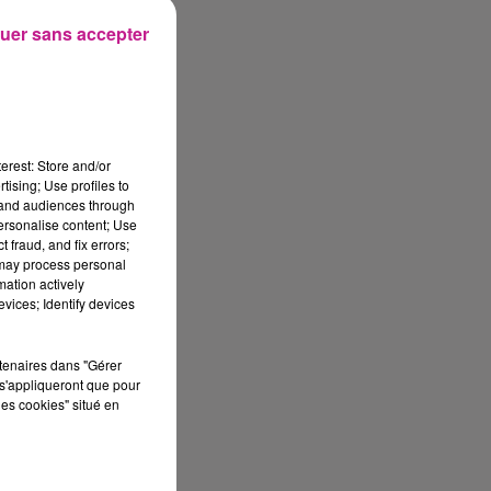
uer sans accepter
ab
erest: Store and/or
tising; Use profiles to
ir
tand audiences through
personalise content; Use
 fraud, and fix errors;
 may process personal
mation actively
vices; Identify devices
rtenaires dans "Gérer
s'appliqueront que pour
les cookies" situé en