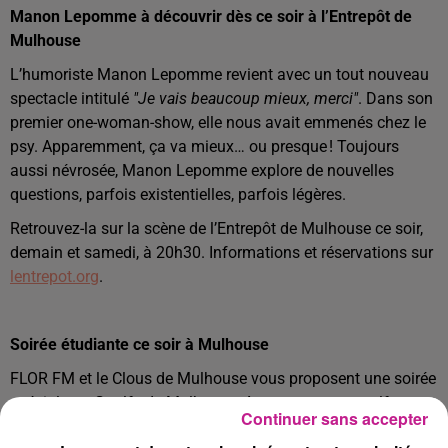
Manon Lepomme à découvrir dès ce soir à l’Entrepôt de
Mulhouse
L’humoriste Manon Lepomme revient avec un tout nouveau
spectacle intitulé
"Je vais beaucoup mieux, merci"
. Dans son
premier one-woman-show, elle nous avait emmenés chez le
psy. Apparemment, ça va mieux… ou presque ! Toujours
aussi névrosée, Manon Lepomme explore de nouvelles
questions, parfois existentielles, parfois légères.
Retrouvez-la sur la scène de l’Entrepôt de Mulhouse ce soir,
demain et samedi, à 20h30. Informations et réservations sur
lentrepot.org
.
Soirée étudiante ce soir à Mulhouse
FLOR FM et le Clous de Mulhouse vous proposent une soirée
spéciale au Goolfy de Mulhouse. Au programme : golf
Continuer sans accepter
gratuit, boissons et sandwichs offerts, pour une ambiance