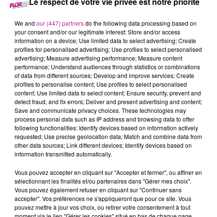
Le respect de votre vie privée est notre priorité
100 % étudiante !
Inscription obligatoire sur le site
crous-strasbourg.fr
, rubrique
We and
our (447) partners
do the following data processing based on
"Sortir, bouger". Rendez-vous dès 19h pour profiter de ce bon
your consent and/or our legitimate interest: Store and/or access
information on a device; Use limited data to select advertising; Create
plan étudiant !
profiles for personalised advertising; Use profiles to select personalised
advertising; Measure advertising performance; Measure content
performance; Understand audiences through statistics or combinations
Rock Afterwork ce soir au Noumatrouff
of data from different sources; Develop and improve services; Create
profiles to personalise content; Use profiles to select personalised
Les Rock Afterwork du Noumatrouff, c’est l’occasion de
content; Use limited data to select content; Ensure security, prevent and
detect fraud, and fix errors; Deliver and present advertising and content;
découvrir des groupes rock en live, à l’heure de l’apéro. Ce
Save and communicate privacy choices. These technologies may
soir, Laurie Wright, auteur-compositeur-interprète londonien,
process personal data such as IP address and browsing data to offer
investira la scène avec son énergie résolument rock.
following functionalities: Identify devices based on information actively
requested; Use precise geolocation data; Match and combine data from
Entrée gratuite, bar ouvert dès 18h30, et concert à 19h30. Ne
other data sources; Link different devices; Identify devices based on
manquez pas ce moment musical !
information transmitted automatically.
TITRES DIFFUSÉS
Voir plus
Vous pouvez accepter en cliquant sur "Accepter et fermer", ou affiner en
sélectionnant les finalités et/ou partenaires dans "Gérer mes choix".
Vous pouvez également refuser en cliquant sur "Continuer sans
accepter". Vos préférences ne s'appliqueront que pour ce site. Vous
pouvez mettre à jour vos choix, ou retirer votre consentement à tout
5h46
5h46
5h43
5h43
5h40
5h40
moment via le lien "Gérer les cookies" situé en bas de chaque page.