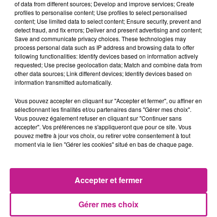
of data from different sources; Develop and improve services; Create
site
tadam-impro.fr
.
profiles to personalise content; Use profiles to select personalised
content; Use limited data to select content; Ensure security, prevent and
TITRES DIFFUSÉS
Voir plus
detect fraud, and fix errors; Deliver and present advertising and content;
Save and communicate privacy choices. These technologies may
process personal data such as IP address and browsing data to offer
following functionalities: Identify devices based on information actively
15h35
15h35
15h32
15h32
15h29
15h29
requested; Use precise geolocation data; Match and combine data from
other data sources; Link different devices; Identify devices based on
information transmitted automatically.
Vous pouvez accepter en cliquant sur "Accepter et fermer", ou affiner en
sélectionnant les finalités et/ou partenaires dans "Gérer mes choix".
Vous pouvez également refuser en cliquant sur "Continuer sans
TAYC
ADELE CASTILLON
TOPIC
accepter". Vos préférences ne s'appliqueront que pour ce site. Vous
Girlfriend
Ete Avec Toi
Sorry Papi
pouvez mettre à jour vos choix, ou retirer votre consentement à tout
moment via le lien "Gérer les cookies" situé en bas de chaque page.
15h26
15h26
15h23
15h23
15h20
15h20
Accepter et fermer
Gérer mes choix
MILEY CYRUS
CALOGERO
JUNGELI FEAT. EMMA