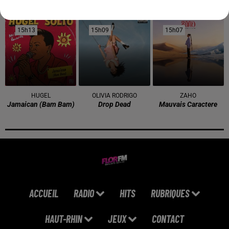
Younger You
En Apesanteur
Juste Un Peu
15h13
15h13
15h09
15h09
15h07
15h07
HUGEL
OLIVIA RODRIGO
ZAHO
Jamaican (bam Bam)
Drop Dead
Mauvais Caractere
ACCUEIL
RADIO
HITS
RUBRIQUES
HAUT-RHIN
JEUX
CONTACT