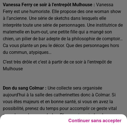
Vanessa Ferry ce soir à l’entrepôt Mulhouse :
Vanessa
Ferry est une humoriste. Elle propose des one woman show
à l’ancienne. Une série de sketchs dans lesquels elle
interprète toute une série de personnages. Une institutrice de
maternelle en burn-out, une petite fille qui a mangé son
chien, un pilier de bar adepte de la philosophie de comptoir…
Ca vous plante un peu le décor. Que des personnages hors
du commun, atypiques…
C’est très drôle et c’est à partir de ce soir à l’entrepôt de
Mulhouse
Don du sang Colmar :
Une collecte sera organisée
aujourd’hui à la salle des catherinettes donc à Colmar. Si
vous êtes majeurs et en bonne santé, si vous en avez la
possibilité,
prenez du temps pour accomplir ce geste vital
pour de nombreux malades. Plus que jamais, les dons
Continuer sans accepter
doivent se poursuivre en cette fin d'année !