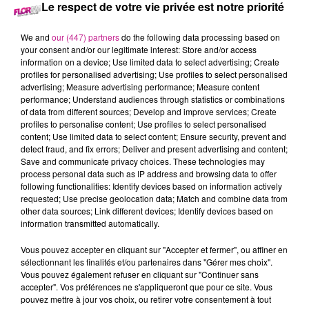
Le respect de votre vie privée est notre priorité
Cette collecte mobile aura lieu entre 15 et 19h à la salle des
catherinettes.
We and
our (447) partners
do the following data processing based on
your consent and/or our legitimate interest: Store and/or access
information on a device; Use limited data to select advertising; Create
profiles for personalised advertising; Use profiles to select personalised
Les Noëlies de Bartenheim :
Les Noélies, ce sont des
advertising; Measure advertising performance; Measure content
animations autour de Noël pour toute la famille et un petit
performance; Understand audiences through statistics or combinations
marché de Noël au centre du village de Bartenheim. Il est en
of data from different sources; Develop and improve services; Create
profiles to personalise content; Use profiles to select personalised
cours depuis hier soir et restera en place jusqu’à dimanche
content; Use limited data to select content; Ensure security, prevent and
avec chaque jour des animations spéciales.
detect fraud, and fix errors; Deliver and present advertising and content;
Save and communicate privacy choices. These technologies may
Pour ce soir par exemple : ouverture des expositions et
process personal data such as IP address and browsing data to offer
cabanons à 18h puis animation musicale par le club Guitare
following functionalities: Identify devices based on information actively
avec pour finir une dégustation de spécialités italiennes au
requested; Use precise geolocation data; Match and combine data from
other data sources; Link different devices; Identify devices based on
Restaurant L'Auberge Italienne
information transmitted automatically.
TITRES DIFFUSÉS
Voir plus
Vous pouvez accepter en cliquant sur "Accepter et fermer", ou affiner en
sélectionnant les finalités et/ou partenaires dans "Gérer mes choix".
Vous pouvez également refuser en cliquant sur "Continuer sans
accepter". Vos préférences ne s'appliqueront que pour ce site. Vous
13h53
13h53
13h50
13h50
13h41
13h41
pouvez mettre à jour vos choix, ou retirer votre consentement à tout