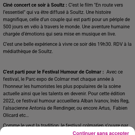
Ciné concert ce soir à Soultz :
C’est le film "En route vers
l’essentiel" qui va être diffusé à Soultz. Une histoire
magnifique, celle d’un couple qui est parti pour un périple de
500 jours en vélo à travers le monde. Une aventure humaine
chargée d’émotions qui sera mise en musique en live.
C’est une belle expérience à vivre ce soir dès 19h30. RDV à la
médiathèque de Soultz.
C’est parti pour le Festival Humour de Colmar :
Avec ce
festival, le Parc expo de Colmar met chaque année à
l'honneur les humoristes les plus populaires de la scène
actuelle ainsi que les talents en devenir. Pour cette édition
2022, ce festival humour accueillera Alban Ivanov, Inès Reg,
l’alsacienne Antonia de Rendinger, ou encore Artus, Fabien
Olicard etc…
Comme le veut la tradition, le festival colmarien s'ouvre par
Continuer sans accepter
une soirée régionale avec un talent local. C’est au Resort