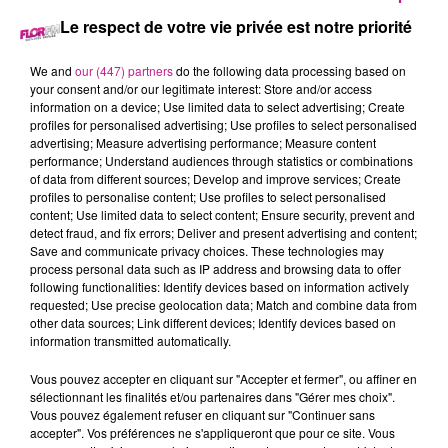
Barrière de Ribeauvillé que vous pourrez découvrir Patricia
Le respect de votre vie privée est notre priorité
Weller & Denis Germain, pour leur spectacle « Sors tes
Couverts ! ». Début de la représentation à 20h30.
We and
our (447) partners
do the following data processing based on
your consent and/or our legitimate interest: Store and/or access
information on a device; Use limited data to select advertising; Create
profiles for personalised advertising; Use profiles to select personalised
Job dating à Mulhouse :
C’est un job dating organisé
advertising; Measure advertising performance; Measure content
aujourd’hui pour les jeunes en particulier. C’est ce soir. Une
performance; Understand audiences through statistics or combinations
of data from different sources; Develop and improve services; Create
vingtaine de postes seront proposés dans plusieurs secteurs
profiles to personalise content; Use profiles to select personalised
.
content; Use limited data to select content; Ensure security, prevent and
detect fraud, and fix errors; Deliver and present advertising and content;
Reste à savoir où aura lieu ce job dating : Le lieu est dévoilé
Save and communicate privacy choices. These technologies may
uniquement après sur inscription via
process personal data such as IP address and browsing data to offer
https://wiz.bi/3CKzaV9
. Mais on peut vous dire que c’est un
following functionalities: Identify devices based on information actively
requested; Use precise geolocation data; Match and combine data from
lieu atypique en plein cœur de Mulhouse !
other data sources; Link different devices; Identify devices based on
information transmitted automatically.
Ce job dating aura lieu ce soir entre 17h30 et 20h30.
TITRES DIFFUSÉS
Vous pouvez accepter en cliquant sur "Accepter et fermer", ou affiner en
Voir plus
sélectionnant les finalités et/ou partenaires dans "Gérer mes choix".
Vous pouvez également refuser en cliquant sur "Continuer sans
accepter". Vos préférences ne s'appliqueront que pour ce site. Vous