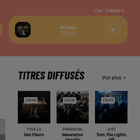
Live :
Colmar
Des Fleurs
TOVE LO
TITRES DIFFUSÉS
Voir plus
23h40
23h40
23h38
23h38
23h35
23h35
TOVE LO
FRANGLISH
JUST
Des Fleurs
Generation
Turn The Lights
Impolie
Off