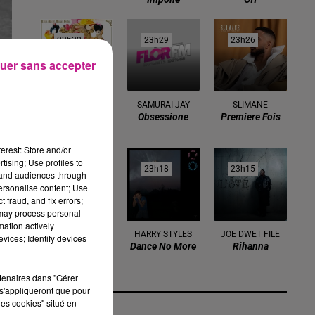
23h32
23h32
23h29
23h29
23h26
23h26
uer sans accepter
GWEN STEFANI
SAMURAI JAY
SLIMANE
What You
Obsessione
Premiere Fois
Waiting For
erest: Store and/or
tising; Use profiles to
23h22
23h22
23h18
23h18
23h15
23h15
tand audiences through
personalise content; Use
 fraud, and fix errors;
 may process personal
mation actively
SKRILLEX
HARRY STYLES
JOE DWET FILE
vices; Identify devices
Where Are U
Dance No More
Rihanna
Now
rtenaires dans "Gérer
s'appliqueront que pour
les cookies" situé en