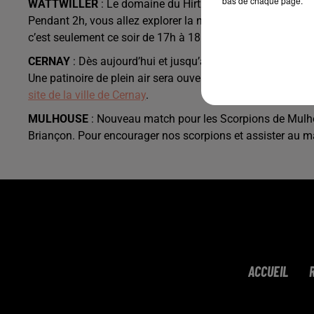
bas de chaque page.
WATTWILLER
: Le domaine du Hirtz du côté de Wattwille
Pendant 2h, vous allez explorer la nature, la forêt pour ré
c’est seulement ce soir de 17h à 18h30. Toutes les infos 
CERNAY
: Dès aujourd’hui et jusqu’à fin Décembre, la vil
Une patinoire de plein air sera ouverte à partir de demai
site de la ville de Cernay
.
MULHOUSE
: Nouveau match pour les Scorpions de Mulhou
Briançon. Pour encourager nos scorpions et assister au 
ACCUEIL