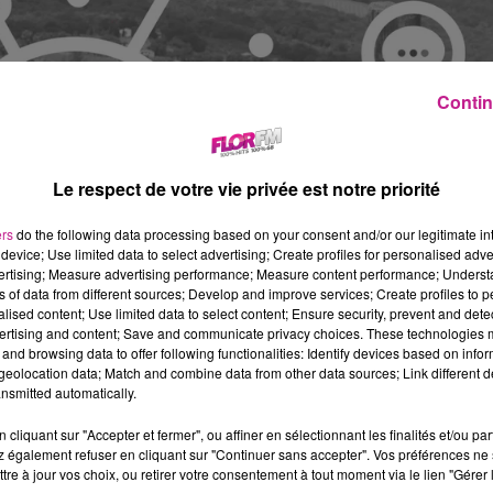
Contin
Le respect de votre vie privée est notre priorité
ers
do the following data processing based on your consent and/or our legitimate int
device; Use limited data to select advertising; Create profiles for personalised adver
vertising; Measure advertising performance; Measure content performance; Unders
ns of data from different sources; Develop and improve services; Create profiles to 
alised content; Use limited data to select content; Ensure security, prevent and detect
ertising and content; Save and communicate privacy choices. These technologies
and browsing data to offer following functionalities: Identify devices based on infor
eolocation data; Match and combine data from other data sources; Link different de
nsmitted automatically.
cliquant sur "Accepter et fermer", ou affiner en sélectionnant les finalités et/ou pa
 également refuser en cliquant sur "Continuer sans accepter". Vos préférences ne 
tre à jour vos choix, ou retirer votre consentement à tout moment via le lien "Gérer 