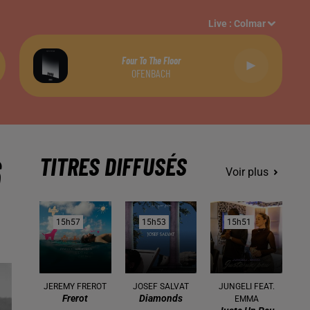
Live :
Colmar
Four To The Floor
OFENBACH
6
TITRES DIFFUSÉS
Voir plus
15h57
15h57
15h53
15h53
15h51
15h51
JEREMY FREROT
JOSEF SALVAT
JUNGELI FEAT.
Frerot
Diamonds
EMMA