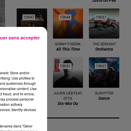
Juste Un Peu
15h47
15h47
15h44
15h44
15h37
15h37
uer sans accepter
TOVE LO
SONNY FODERA
THE SERVANT
Des Fleurs
All This Time
Orchestra
15h34
15h34
15h31
15h31
15h27
15h27
erest: Store and/or
tising; Use profiles to
tand audiences through
personalise content; Use
 fraud, and fix errors;
NAIKA
JULIEN LIEB FEAT.
SLAYYYTER
One Track Mind
Dance
 may process personal
OTTA
Dis-Moi Ou
mation actively
vices; Identify devices
rtenaires dans "Gérer