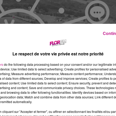
Contin
Le respect de votre vie privée est notre priorité
ers
do the following data processing based on your consent and/or our legitimate int
device; Use limited data to select advertising; Create profiles for personalised adver
vertising; Measure advertising performance; Measure content performance; Unders
ns of data from different sources; Develop and improve services; Create profiles to 
alised content; Use limited data to select content; Ensure security, prevent and detect
ertising and content; Save and communicate privacy choices. These technologies
and browsing data to offer following functionalities: Identify devices based on infor
eolocation data; Match and combine data from other data sources; Link different de
nsmitted automatically.
cliquant sur "Accepter et fermer", ou affiner en sélectionnant les finalités et/ou pa