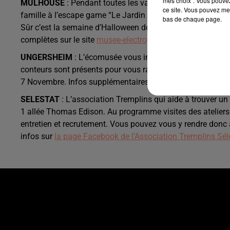
mes choix". Vous pouvez
MULHOUSE
: Pendant toutes les vacances de la Toussaint
ce site. Vous pouvez met
famille à l’escape game “Le Jardin des énergies”. Vous au
bas de chaque page.
Sûr c’est la semaine d’Halloween donc préparez vous à quel
complètes sur le site
musee-electropolis.fr
UNGERSHEIM
: L’écomusée vous invite à découvrir le vi
conteurs sont présents pour vous raconter des légendes, d
7 Novembre. Infos supplémentaires sur
le site de l’écomu
SELESTAT
: L’association Tremplins qui aide à trouver u
1 allée Thomas Edison. Au programme visites des ateliers 
entretien et recrutement. Vous pouvez vous y rendre donc 
infos sur
la page Facebook de l’Association Tremplins Sél