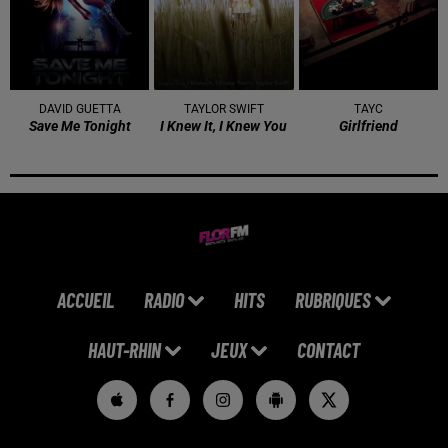
DAVID GUETTA
TAYLOR SWIFT
TAYC
Save Me Tonight
I Knew It, I Knew You
Girlfriend
ACCUEIL
RADIO
HITS
RUBRIQUES
HAUT-RHIN
JEUX
CONTACT