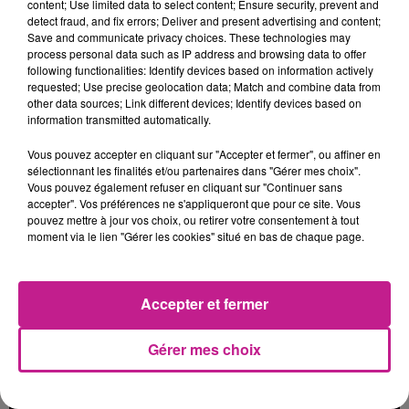
content; Use limited data to select content; Ensure security, prevent and
detect fraud, and fix errors; Deliver and present advertising and content;
3h38
3h38
3h35
3h35
3h29
3h29
Save and communicate privacy choices. These technologies may
process personal data such as IP address and browsing data to offer
following functionalities: Identify devices based on information actively
requested; Use precise geolocation data; Match and combine data from
other data sources; Link different devices; Identify devices based on
information transmitted automatically.
TEDDY SWIMS
OFENBACH
METALLICA
Vous pouvez accepter en cliquant sur "Accepter et fermer", ou affiner en
The Door
Four To The Floor
Nothing Else Matters
sélectionnant les finalités et/ou partenaires dans "Gérer mes choix".
Vous pouvez également refuser en cliquant sur "Continuer sans
accepter". Vos préférences ne s'appliqueront que pour ce site. Vous
3h25
3h25
3h22
3h22
3h18
3h18
pouvez mettre à jour vos choix, ou retirer votre consentement à tout
moment via le lien "Gérer les cookies" situé en bas de chaque page.
Accepter et fermer
SOPRANO
AMIR
MACKLEMORE RYAN
Dj
A L'imparfaite
LEWIS
Gérer mes choix
Can't Hold Us
3h15
3h15
3h12
3h12
3h08
3h08