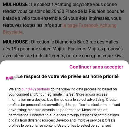
MULHOUSE
: Le collectif Achtung bicyclette vous donne
rendez vous ce soir dès 20h30 Place de la Réunion pour une
balade à vélo tous ensemble. Si vous êtes intéressés, vous
retrouvez toutes les infos sur
la page Facebook Achtung
Bicyclette
.
MULHOUSE
: Direction le Diamonds Bar, 3 rue des Halles
dès 19h pour une soirée Mojito. Plusieurs Mojitos proposés
avec pleins de fruits différents, noix de coco, pastèque, kiwi,
orange en version alcoolisée ou non. Ambiance pop et house
Continuer sans accepter
prévue. Accès à la soirée sur réservation, toutes les infos sur
Le respect de votre vie privée est notre priorité
le Facebook du Diamonds Bar.
COLMAR
: Ce soir dès 20h30 c’est la rentrée de la scène
We and
our (447) partners
do the following data processing based on
ouverte, le Brivan au Collis Martis. Au programme, du chant,
your consent and/or our legitimate interest: Store and/or access
information on a device; Use limited data to select advertising; Create
de l'humour et pleins de surprises. Vous pouvez encore
profiles for personalised advertising; Use profiles to select personalised
prendre vos entrées sur
la page Facebook du Collis Martis.
advertising; Measure advertising performance; Measure content
performance; Understand audiences through statistics or combinations
TITRES DIFFUSÉS
Voir plus
of data from different sources; Develop and improve services; Create
profiles to personalise content; Use profiles to select personalised